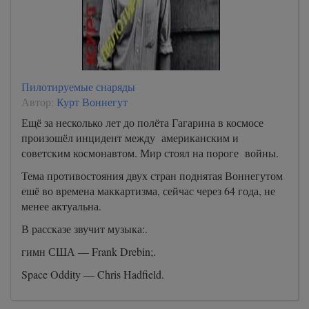
Пилотируемые снаряды
Автор:
Курт Воннегут
Ещё за несколько лет до полёта Гагарина в космосе
произошёл инцидент между американским и
советским космонавтом. Мир стоял на пороге войны.
Тема противостояния двух стран поднятая Воннегутом
ешё во времена маккартизма, сейчас через 64 года, не
менее актуальна.
В рассказе звучит музыка:.
гимн США — Frank Drebin;.
Space Oddity — Chris Hadfield.