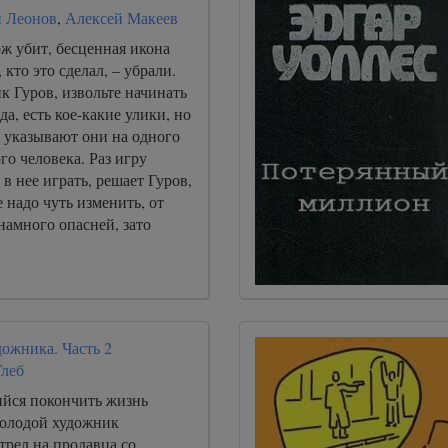
 Леонов
,
Алексей Макеев
ж убит, бесценная икона
 кто это сделал, – убрали.
к Гуров, извольте начинать
да, есть кое-какие улики, но
 указывают они на одного
го человека. Раз игру
 в нее играть, решает Гуров,
е надо чуть изменить, от
 намного опасней, зато
ожника. Часть 2
Глеб
йся покончить жизнь
олодой художник
трел на продавца со