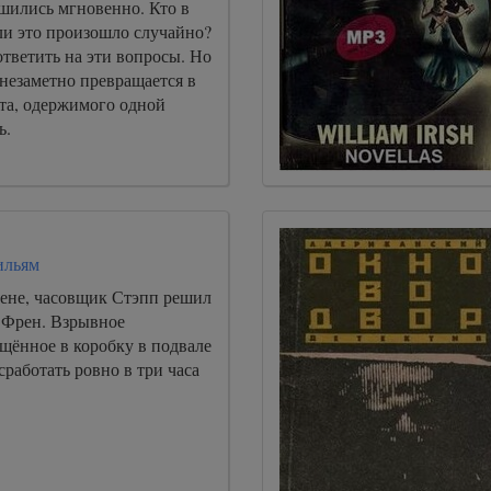
ушились мгновенно. Кто в
ли это произошло случайно?
тветить на эти вопросы. Но
незаметно превращается в
ата, одержимого одной
ь.
ильям
мене, часовщик Стэпп решил
 Френ. Взрывное
щённое в коробку в подвале
сработать ровно в три часа