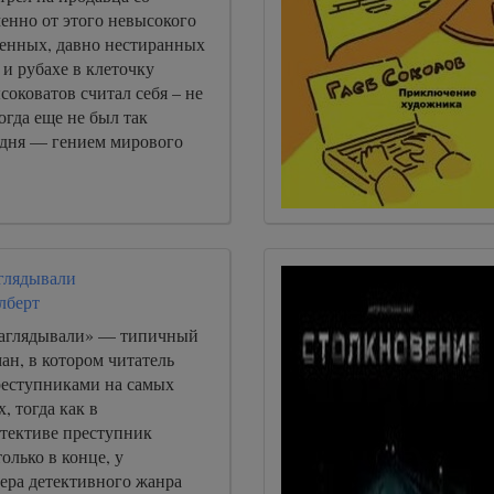
менно от этого невысокого
шенных, давно нестиранных
и рубахе в клеточку
ысоковатов считал себя – не
огда еще не был так
годня — гением мирового
аглядывали
лберт
заглядывали» — типичный
ан, в котором читатель
преступниками на самых
, тогда как в
тективе преступник
олько в конце, у
ера детективного жанра