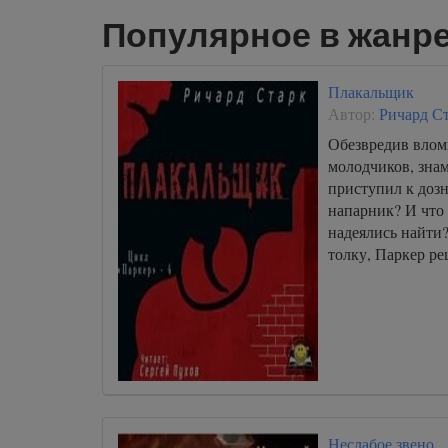
Популярное в жанре
Плакальщик
Автор:
Ричард С
Обезвредив влом
молодчиков, зна
приступил к доз
напарник? И что
надеялись найти
толку, Паркер р
Неслабое звено