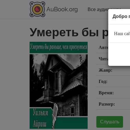
AuBook.org
Все аудиокниги
Добро 
Умереть бы рань
Наш сай
Автор:
Читает:
Жанр:
Год:
Время:
Размер:
Слушать