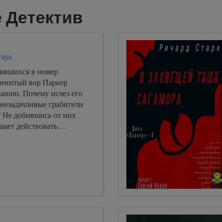
 Детектив
тарк
ившихся в номер
менитый вор Паркер
нанию. Почему исчез его
 незадачливые грабители
? Не добившись от них
ешает действовать…