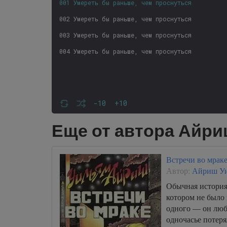
001 Умереть бы раньше, чем проснуться
002 Умереть бы раньше, чем проснуться
003 Умереть бы раньше, чем проснуться
004 Умереть бы раньше, чем проснуться
-10
+10
Еще от автора Айр
Встречи во мрак
Автор:
Айриш У
Обычная история
котором не было 
одного — он люб
одночасье потеря