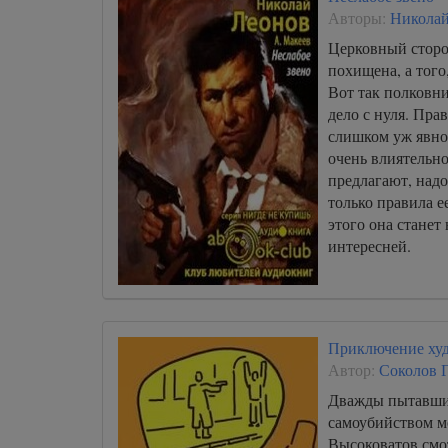
Авторы:
Николай
Церковный сторо
похищена, а того,
Вот так полковни
дело с нуля. Прав
слишком уж явно
очень влиятельно
предлагают, надо
только правила е
этого она станет
интересней.
Приключение худ
Автор:
Соколов 
Дважды пытавши
самоубийством м
Высоковатов смо