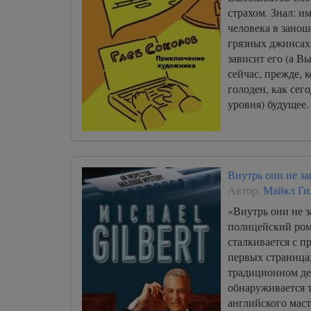
страхом. Знал: и
человека в зано
грязных джинсах 
зависит его (а В
сейчас, прежде, к
голоден, как се
уровня) будущее.
Внутрь они не з
Автор:
Майкл Ги
«Внутрь они не 
полицейский ром
сталкивается с 
первых страницах
традиционном де
обнаруживается т
английского маст