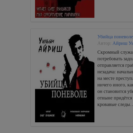
Убийца поневоле
Автор:
Айриш У
Скромный служа
потребовать задо
отправляется гра
незадача: начальн
на месте преступ
ничего иного, ка
он становится уб
отныне придётся 
кровавые следы