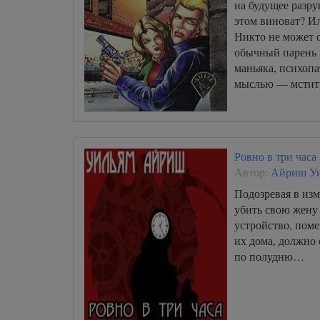
на будущее разр
этом виноват? И
Никто не может о
обычный парень 
маньяка, психоп
мыслью — мстит
Ровно в три часа
Автор:
Айриш У
Подозревая в из
убить свою жену
устройство, поме
их дома, должно 
по полудню…