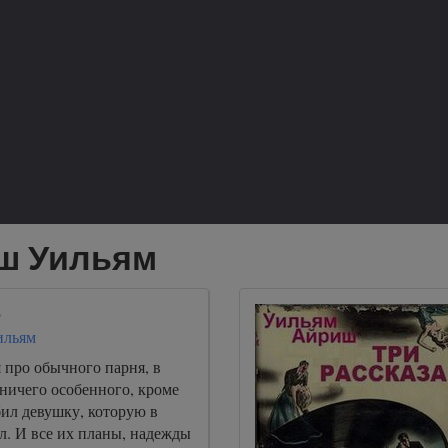
иш Уильям
е
ильям
 про обычного парня, в
ничего особенного, кроме
ил девушку, которую в
л. И все их планы, надежды