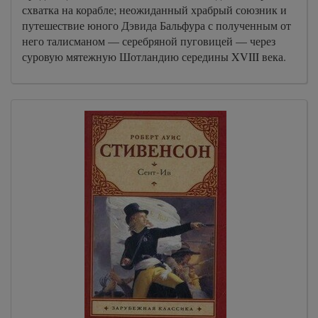
схватка на корабле; неожиданный храбрый союзник и
путешествие юного Дэвида Бальфура с полученным от
него талисманом — серебряной пуговицей — через
суровую мятежную Шотландию середины XVIII века.