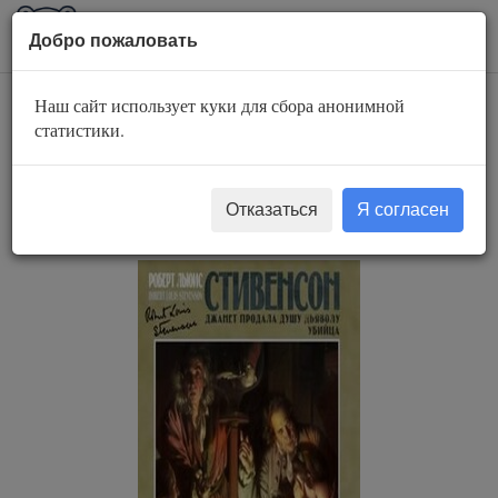
AuBook.org
Пока
Добро пожаловать
мен
Наш сайт использует куки для сбора анонимной
Убийца. Джанет
статистики.
продала душу
дьяволу
Отказаться
Я согласен