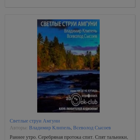
Светлые струи Амгуни
Авторы:
Владимир Клипель
,
Всеволод Сысоев
Раннее утро. Серебряная протока спит. Спят тальники,