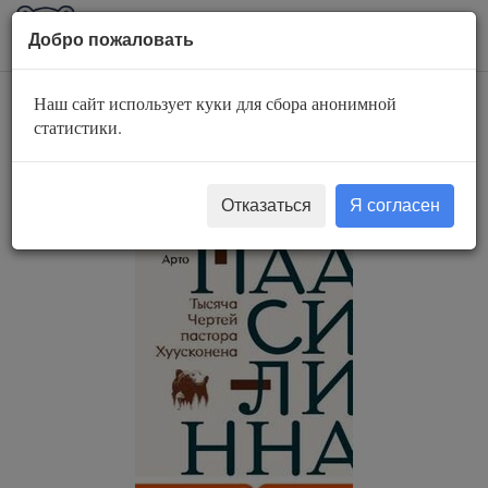
AuBook.org
Пока
Добро пожаловать
мен
Наш сайт использует куки для сбора анонимной
Тысяча Чертей
статистики.
пастора Хуусконена
Отказаться
Я согласен