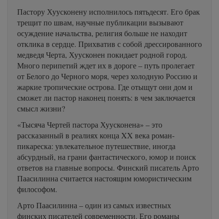
Пастору Хуусконену исполнилось пятьдесят. Его брак
трещит по швам, научные публикации вызывают
осуждение начальства, религия больше не находит
отклика в сердце. Прихватив с собой дрессированного
медведя Черта, Хуусконен покидает родной город.
Много перипетий ждет их в дороге – путь пролегает
от Белого до Черного моря, через холодную Россию и
жаркие тропические острова. Где отыщут они дом и
сможет ли пастор наконец понять: в чем заключается
смысл жизни?
«Тысяча Чертей пастора Хуусконена» – это
рассказанный в реалиях конца XX века роман-
пикареска: увлекательное путешествие, иногда
абсурдный, на грани фантастического, юмор и поиск
ответов на главные вопросы. Финский писатель Арто
Паасилинна считается настоящим юмористическим
философом.
Арто Паасилинна – один из самых известных
финских писателей современности. Его романы