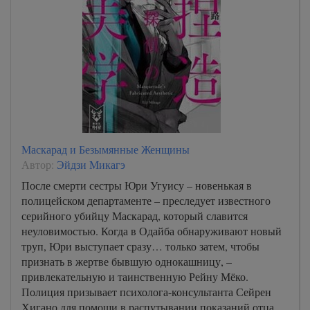
Маскарад и Безымянные Женщины
Автор:
Эйдзи Микагэ
После смерти сестры Юри Угуису – новенькая в
полицейском департаменте – преследует известного
серийного убийцу Маскарад, который славится
неуловимостью. Когда в Одайба обнаруживают новый
труп, Юри выступает сразу… только затем, чтобы
признать в жертве бывшую однокашницу, –
привлекательную и таинственную Рейну Мёко.
Полиция призывает психолога-консультанта Сейрен
Хигано для помощи в распутывании показаний отца