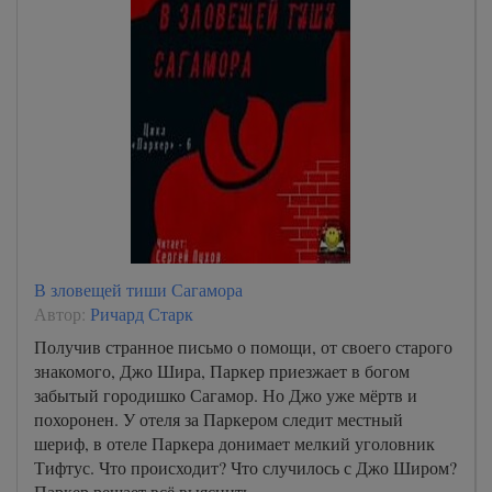
В зловещей тиши Сагамора
Автор:
Ричард Старк
Получив странное письмо о помощи, от своего старого
знакомого, Джо Шира, Паркер приезжает в богом
забытый городишко Сагамор. Но Джо уже мёртв и
похоронен. У отеля за Паркером следит местный
шериф, в отеле Паркера донимает мелкий уголовник
Тифтус. Что происходит? Что случилось с Джо Широм?
Паркер решает всё выяснить…