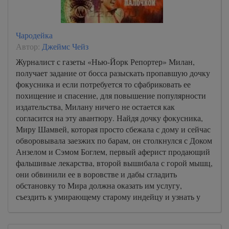
Чародейка
Автор:
Джеймс Чейз
Журналист с газеты «Нью-Йорк Репортер» Милан,
получает задание от босса разыскать пропавшую дочку
фокусника и если потребуется то сфабриковать ее
похищение и спасение, для повышение популярности
издательства, Милану ничего не остается как
согласится на эту авантюру. Найдя дочку фокусника,
Миру Шамвей, которая просто сбежала с дому и сейчас
обворовывала заезжих по барам, он столкнулся с Доком
Анзелом и Сэмом Боглем, первый аферист продающий
фальшивые лекарства, второй вышибала с горой мышц,
они обвинили ее в воровстве и дабы сгладить
обстановку то Мира должна оказать им услугу,
съездить к умирающему старому индейцу и узнать у
него универсальный рецепт от ядов, что-то пошло не
так и вся магическая сила перешла в Миру, и тут все и