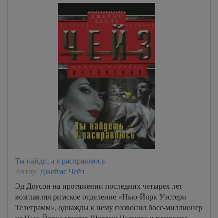
началось…
Ты найди, а я расправлюсь
Автор:
Джеймс Чейз
Эд Доусон на протяжении последних четырех лет
возглавлял римское отделение «Нью-Йорк Уэстерн
Телеграмм», однажды к нему позвонил босс-миллионер
из Нью-Йорка мистер Шервин Чалмерс и попросил