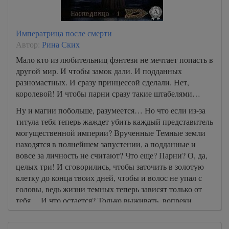
Императрица после смерти
Автор:
Рина Ских
Мало кто из любительниц фэнтези не мечтает попасть в
другой мир. И чтобы замок дали. И подданных
разномастных. И сразу принцессой сделали. Нет,
королевой! И чтобы парни сразу такие штабелями…
Ну и магии побольше, разумеется… Но что если из-за
титула тебя теперь жаждет убить каждый представитель
могущественной империи? Врученные Темные земли
находятся в полнейшем запустении, а подданные и
вовсе за личность не считают? Что еще? Парни? О, да,
целых три! И сговорились, чтобы заточить в золотую
клетку до конца твоих дней, чтобы и волос не упал с
головы, ведь жизни темных теперь зависят только от
тебя… И что остается? Только выживать, вопреки
всему! Уж второй шанс на жизнь я не упущу!