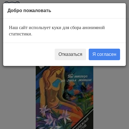
AuBook.org
Пока
Добро пожаловать
мен
Наш сайт использует куки для сбора анонимной
Ты никогда не знал
статистики.
женщин
Отказаться
Я согласен