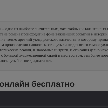
– одно из наиболее значительных, масштабных и талантливых 
твие романа происходит на фоне важнейших событий в истории
е только древний уклад донского казачества, к которому прин
ном произведении нашлось место чуть ли не для всего самого ув
исторические реалии, и любовные интриги, и описания давно ис
е с большой художественной силой и мастерством, тем более по
лось чуть больше двадцати лет.
 онлайн бесплатно