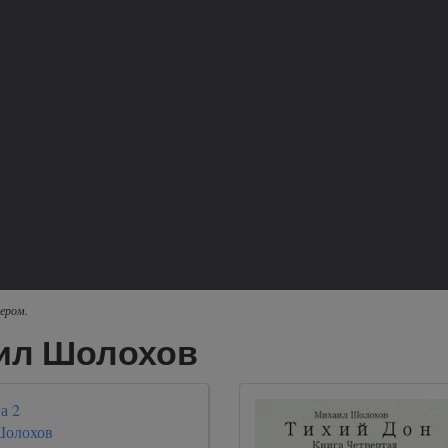
ером.
аил Шолохов
а 2
Шолохов