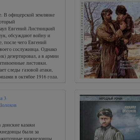
е. В офицерской землянке
который
аул Евгений Листницкий
ук, обсуждают войну и
, после чего Евгений
своего сослуживца. Однако
к) дезертировал, а в армии
антивоенные листовки.
ет следы газовой атаки,
цами в октябре 1916 года.
а 3
Шолохов
 донские казаки
рхнедонцы были за
зажиточные нижнедонцы