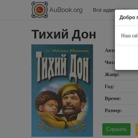
AuBook.org
Все аудиокниги
Добро 
Тихий Дон
Наш сай
Автор:
Читает:
Жанр:
Год:
Время:
Размер:
Слушать