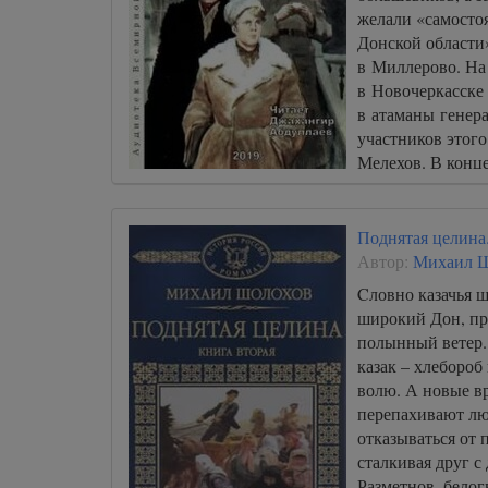
желали «самосто
Донской области
в Миллерово. На 
в Новочеркасск
в атаманы генер
участников этого
Мелехов. В конце
Мелехов командуе
старшего брата х
составе Донской
Поднятая целина
районе станицы
Автор:
Михаил 
Cловно казачья ш
широкий Дон, пр
полынный ветер.
казак – хлебороб
волю. А новые в
перепахивают люд
отказываться от 
сталкивая друг с
Разметнов, белог