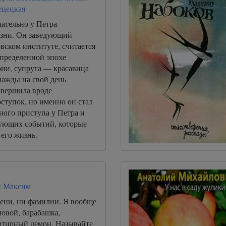
ецецкая
чательно у Петра
зни. Он заведующий
вском институте, считается
определенной эпохе
рии, супруга — красавица
ажды на свой день
овершила вроде
ступок, но именно он стал
ного приступа у Петра и
ующих событий, которые
его жизнь.
й Максим
мени, ни фамилии. Я вообще
мовой, барабашка,
артирный демон. Называйте