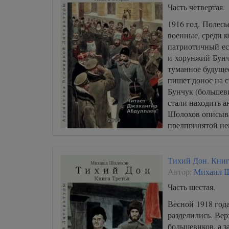
Часть четвертая.
1916 год. Полесь
военные, среди 
патриотичный ес
и хорунжий Бунч
туманное будущее
пишет донос на 
Бунчук (большеви
стали находить 
Шолохов описыва
предпринятой нем
Тихий Дон. Книг
Автор:
Михаил 
Часть шестая.
Весной 1918 года
разделились. Ве
большевиков, а 