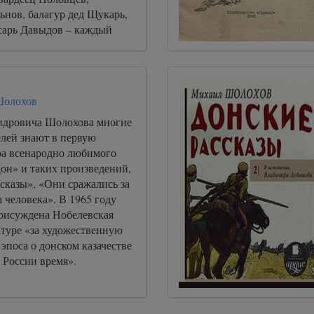
ьнов, балагур дед Щукарь,
сарь Давыдов – каждый
правду и готов за нее идти
Шолохов
ндровича Шолохова многие
елей знают в первую
ора всенародно любимого
он» и таких произведений,
сказы», «Они сражались за
 человека». В 1965 году
рисуждена Нобелевская
атуре «за художественную
 эпоса о донском казачестве
 России время».