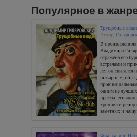
Популярное в жанр
Трущобные люди
Автор:
Гиляровс
В произведениях 
Владимира Гиляр
отражена его бур
встречами и при
лет он скитался 
пожарным, объез
провинциальным 
одним из лучших
прессы, его «кон
хроника и репорт
заметных и нашу
называли «корол
Фиалка, или Ист