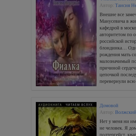
Автор:
Таисия Н
Внешне все заме
Манусевича в жи
кафедрой в моско
авторитетом по 
российской исто
блондинка… Одн
рождения мать с
малозначимый по
причиной сердеч
цепочкой послед
перевернули всю 
Домовой
Автор:
Волжски
Нет у меня ни и
не человек. Я до
полтергейст, кв