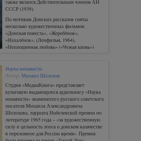
также являлся Действительным членом АН
СССР (1939).
По мотивам Донских рассказов сняты
несколько художественных фильмов:
«Донская повесть», «Жеребёнок»,
«Нахалёнок», (Ленфильм, 1964),
«Непрошенная любовь» («Чужая кровь»)
Мосфильм.
Наука ненависти
Автор:
Михаил Шолохов
Студия «МедиаКнига» представляет
культовую выдающуюся аудиокнигу «Наука
ненависти» знаменитого русского советского
писателя Михаила Александровича
Шолохова, лауреата Нобелевской премии по
литературе 1965 года – «за художественную
силу и цельность эпоса о донском казачестве
в переломное для России время». Премия
была вручена за роман «Тихий Дон».