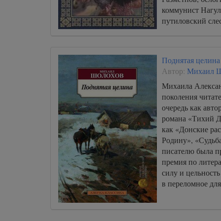
коммунист Нагул
путиловский сле
отстаивает свою 
до конца.
Поднятая целина
Автор:
Михаил 
Михаила Алекса
поколения читат
очередь как авт
романа «Тихий Д
как «Донские рас
Родину», «Судьба
писателю была п
премия по литер
силу и цельность
в переломное для