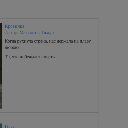
братьев – всё это было пережито самим
писателем.
Кровинка
Автор:
Максютов Тимур
Когда рухнула страна, нас держала на плаву
любовь.
Та, что побеждает смерть.
Гроза