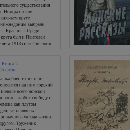
ятельного существования
». Немцы стояли
казачьем круге
е нижнедонцы выбрали
ала Краснова. Среди
 круга был и Пантелей
 лета 1918 года Григорий
т взводом в сотне своего
орунжего Петра в
 армии, воюя с красными в
. Книга 2
 Кумлыженской.
Шолохов
ашка блестит в степи
оносится над ним горький
 Больше всего донской
 и воин – любит свободу и
ремена как плугом
ей, заставляя их
привычного уклада жизни,
 другом. Труженик
вардеец Половцев,