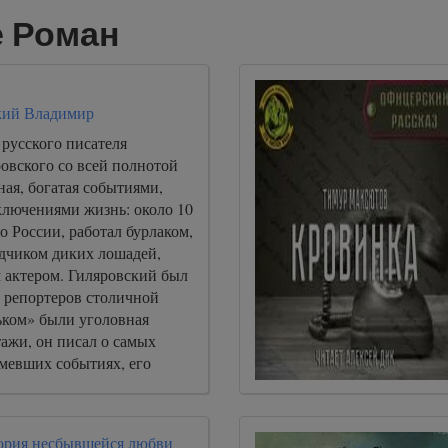
е Роман
кий Владимир
русского писателя
овского со всей полнотой
ная, богатая событиями,
ключениями жизнь: около 10
по России, работал бурлаком,
дчиком диких лошадей,
актером. Гиляровский был
 репортеров столичной
ьком» были уголовная
ажи, он писал о самых
мевших событиях, его
ем репортеров».
ория несбывшейся любви