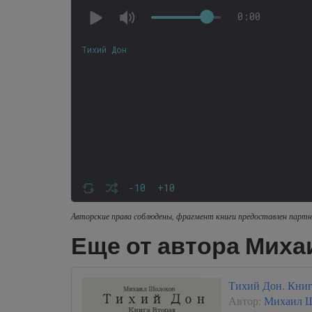
0:00
Тихий Дон
-10
+10
Авторские права соблюдены, фрагмент книги предоставлен партн
Еще от автора Мих
Тихий Дон. Книг
Автор:
Михаил 