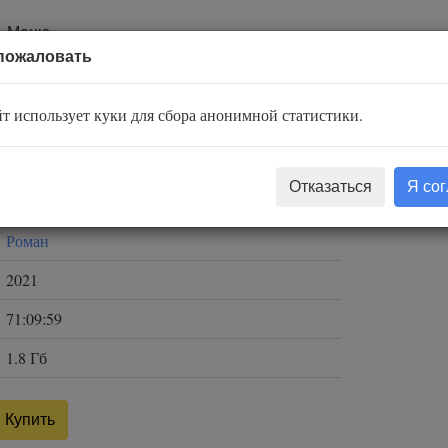
Меню
пожаловать
т использует куки для сбора анонимной статистики.
Михаил Шолохов
Отказаться
Я со
Сергей Горбунов
Роман
2021
71:09:59
1.8 Гб
Купить