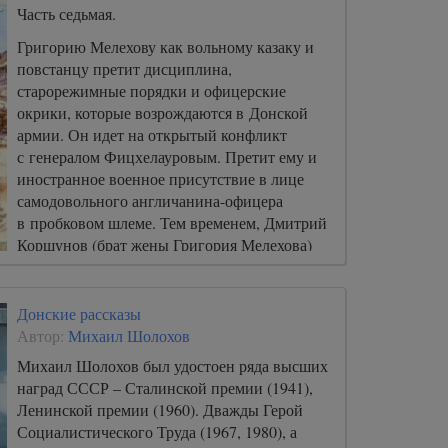
Часть седьмая.
Григорию Мелехову как вольному казаку и
повстанцу претит дисциплина,
старорежимные порядки и офицерские
окрики, которые возрождаются в Донской
армии. Он идет на открытый конфликт
с генералом Фицхелауровым. Претит ему и
иностранное военное присутствие в лице
самодовольного англичанина-офицера
в пробковом шлеме. Тем временем, Дмитрий
Коршунов (брат жены Григория Мелехова)
во главе карательного отряда казаков
расправляется с семьей Мишки Кошевого,
мстя за смерть своих родичей.
Донские рассказы
Автор:
Михаил Шолохов
Михаил Шолохов был удостоен ряда высших
наград СССР – Сталинской премии (1941),
Ленинской премии (1960). Дважды Герой
Социалистического Труда (1967, 1980), а