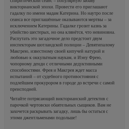
спиритический сеанс – популярную забаву
викторианской эпохи. Провести его приглашают
гадалку по имени мадам Катерина. Но наутро после
сеанса все приглашённые оказываются мертвы – за
исключением Катерины. Гадалке грозит казнь за
убийство шестерых, но она клянётся, что невиновна.
Распутать это загадочное дело предстоит двум
инспекторам шотландской полиции – Девятипалому
Макгрею, известному своей кипучей натурой и
любовью к оккультным наукам, и Иэну Фрею,
чопорному денди с отличными дедуктивными
способностями. Фрея и Макгрея ждет масса
испытаний – от судебного противостояния с
подлейшим прокурором в городе до встречи с самой
преисподней.
Читайте потрясающий викторианский детектив с
парочкой чертовски обаятельных сыщиков. Вам не
захочется раскрывать загадку, лишь бы остаться с
этими джентльменами подольше!