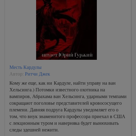
Месть Кардулы
Автор:
Ритчи Джек
Кому же еще, как ни Кардуле, найти управу на ван
Хельсинга.) Потомки известного охотника на
вампиров, Абрахама ван Хельсинга, ударными темпами
сокращают поголовье представителей кровососущего
племени. Давняя подруга Кардулы уведомляет его о
том, что внук знаменитого профессора приехал в США
с лекционным туром и наверняка будет вынюхивать
следы здешней нежити.