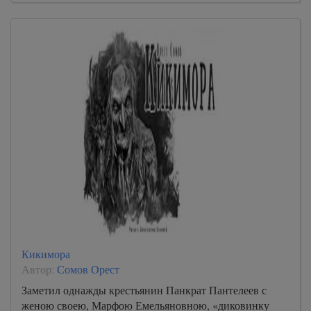
Кикимора
Автор:
Сомов Орест
Заметил однажды крестьянин Панкрат Пантелеев с
женою своею, Марфою Емельяновною, «диковинку