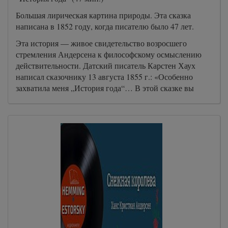
Большая лирическая картина природы. Эта сказка
написана в 1852 году, когда писателю было 47 лет.
Эта история — живое свидетельство возросшего
стремления Андерсена к философскому осмыслению
действительности. Датский писатель Карстен Хаух
написал сказочнику 13 августа 1855 г.: «Особенно
захватила меня „История года“… В этой сказке вы
аллегорически изобразили весенний блеск, летнюю
полноту и осеннюю грусть человеческой жизни».