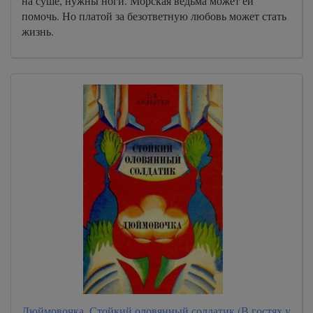
на суше, нужны ноги. Морская ведьма может ей
помочь. Но платой за безответную любовь может стать
жизнь.
Дюймовочка, Стойкий оловянный солдатик (В гостях у