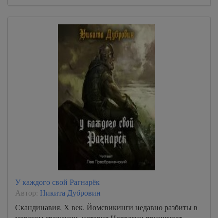
У каждого свой Рагнарёк
Автор:
Никита Дубровин
Скандинавия, Х век. Йомсвикинги недавно разбиты в
морском сражении, история Норвегии принимает