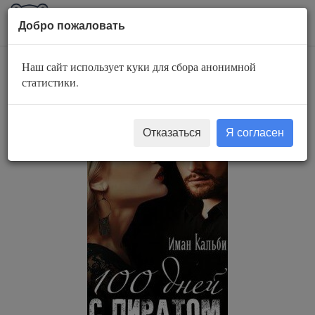
AuBook.org
Пока
Добро пожаловать
мен
Наш сайт использует куки для сбора анонимной
Сто дней с пиратом.
статистики.
Книга вторая
Отказаться
Я согласен