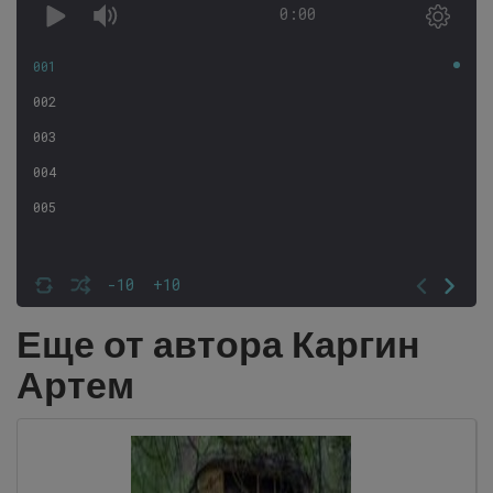
0:00
001
002
003
004
005
-10
+10
Еще от автора Каргин
Артем