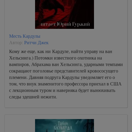
Месть Кардулы
Автор:
Ритчи Джек
Кому же еще, как ни Кардуле, найти управу на ван
Хельсинга.) Потомки известного охотника на
вампиров, Абрахама ван Хельсинга, ударными темпами
сокращают поголовье представителей кровососущего
племени. Давняя подруга Кардулы уведомляет его о
том, что внук знаменитого профессора приехал в США
с лекционным туром и наверняка будет вынюхивать
следы здешней нежити.