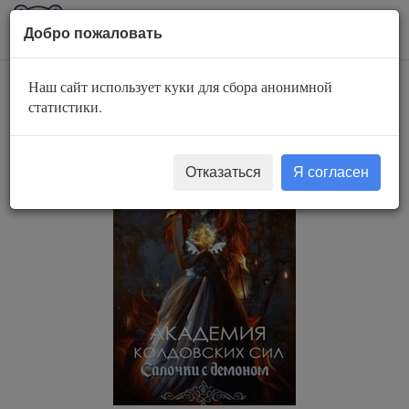
AuBook.org
Пока
Добро пожаловать
мен
Наш сайт использует куки для сбора анонимной
Салочки с демоном
статистики.
Отказаться
Я согласен