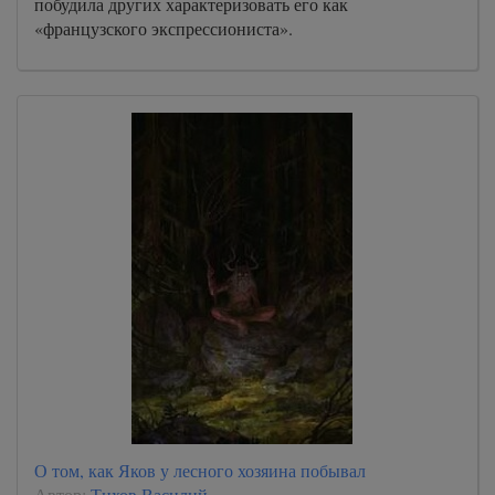
побудила других характеризовать его как
«французского экспрессиониста».
О том, как Яков у лесного хозяина побывал
Автор:
Тихов Василий