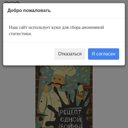
AuBook.org
Пока
Добро пожаловать
мен
Наш сайт использует куки для сбора анонимной
Рецепт одной
статистики.
войны
Отказаться
Я согласен