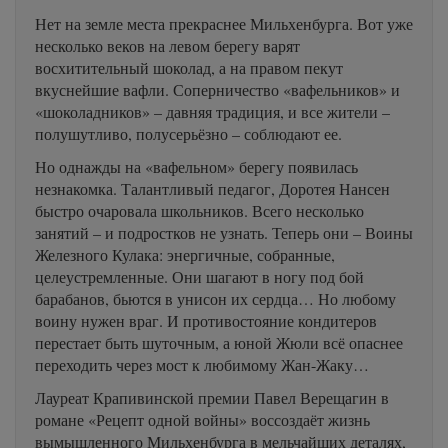
Нет на земле места прекраснее Мильхенбурга. Вот уже
несколько веков на левом берегу варят
восхитительный шоколад, а на правом пекут
вкуснейшие вафли. Соперничество «вафельников» и
«шоколадников» – давняя традиция, и все жители –
полушутливо, полусерьёзно – соблюдают ее.
Но однажды на «вафельном» берегу появилась
незнакомка. Талантливый педагог, Доротея Нансен
быстро очаровала школьников. Всего несколько
занятий – и подростков не узнать. Теперь они – Воины
Железного Кулака: энергичные, собранные,
целеустремленные. Они шагают в ногу под бой
барабанов, бьются в унисон их сердца… Но любому
воину нужен враг. И противостояние кондитеров
перестает быть шуточным, а юной Жюли всё опаснее
переходить через мост к любимому Жан-Жаку…
Лауреат Крапивинской премии Павел Верещагин в
романе «Рецепт одной войны» воссоздаёт жизнь
вымышленного Мильхенбурга в мельчайших деталях,