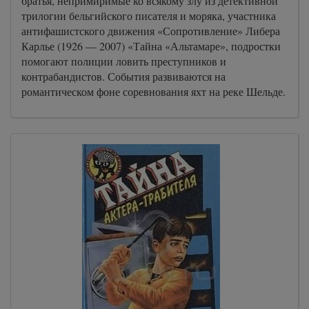
братья, непримиримые ко всякому злу из детективной
трилогии бельгийского писателя и моряка, участника
антифашистского движения «Сопротивление» Либера
Карлье (1926 — 2007) «Тайна «Альтамаре», подростки
помогают полиции ловить преступников и
контрабандистов. События развиваются на
романтическом фоне соревнования яхт на реке Шельде.