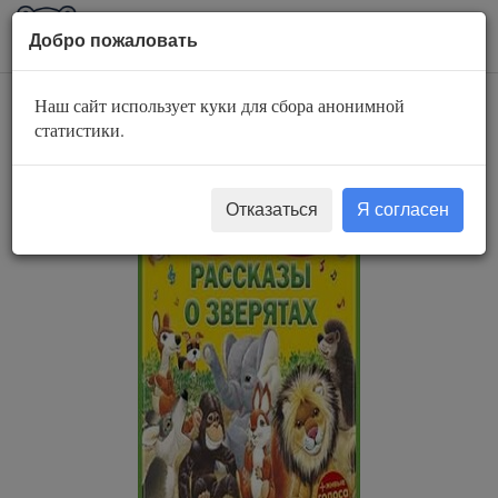
AuBook.org
Пока
Добро пожаловать
мен
Наш сайт использует куки для сбора анонимной
Рассказы о
статистики.
зверятах
Отказаться
Я согласен