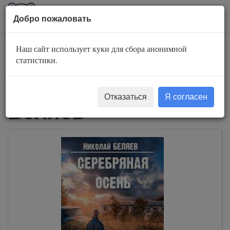
AuBook.org
Пока
Добро пожаловать
мен
Наш сайт использует куки для сбора анонимной
Слушать
статистики.
аудиокниги Николай
Отказаться
Я согласен
Беляев