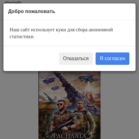
AuBook.org
Пока
Добро пожаловать
мен
Наш сайт использует куки для сбора анонимной
Расплата за
статистики.
кристалл
Отказаться
Я согласен