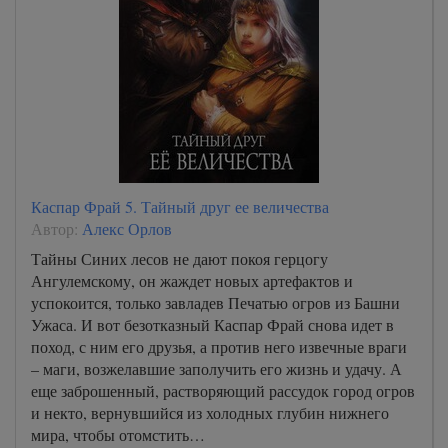
Каспар Фрай 5. Тайный друг ее величества
Автор:
Алекс Орлов
Тайны Синих лесов не дают покоя герцогу
Ангулемскому, он жаждет новых артефактов и
успокоится, только завладев Печатью огров из Башни
Ужаса. И вот безотказный Каспар Фрай снова идет в
поход, с ним его друзья, а против него извечные враги
– маги, возжелавшие заполучить его жизнь и удачу. А
еще заброшенный, растворяющий рассудок город огров
и некто, вернувшийся из холодных глубин нижнего
мира, чтобы отомстить…