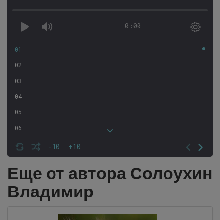
0:00
01
02
03
04
05
06
07
-10
+10
08
Еще от автора Солоухин
09
Владимир
10
11