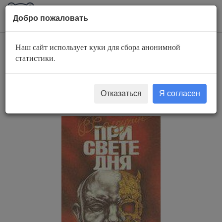
AuBook.org
Пока
Добро пожаловать
мен
Наш сайт использует куки для сбора анонимной
При свете дня -
статистики.
Владимир
Солоухин
Отказаться
Я согласен