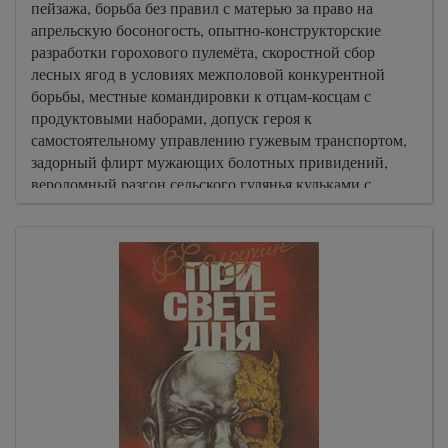
пейзажа, борьба без правил с матерью за право на
апрельскую босоногость, опытно-конструкторские
разработки горохового пулемёта, скоростной сбор
лесных ягод в условиях межполовой конкурентной
борьбы, местные командировки к отцам-косцам с
продуктовыми наборами, допуск героя к
самостоятельному управлению гужевым транспортом,
задорный флирт мужающих болотных привидений,
вероломный разгон сельского гулянья кульками с
пылью, эпические битвы на кольях из-за девчат
соседней деревни до краёв наполняют слушателя
детскими ощущениями полноты счастья и зудящей
завистью к мальчишкам, чьё детство прошло в
деревеньке Алепино Владимирской области.