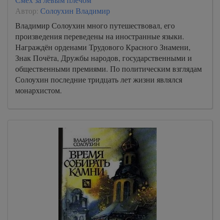
40
Автор:
Солоухин Владимир
41
Владимир Солоухин много путешествовал, его
42
произведения переведены на иностранные языки.
Награждён орденами Трудового Красного Знамени,
43
Знак Почёта, Дружбы народов, государственными и
44
общественными премиями. По политическим взглядам
Солоухин последние тридцать лет жизни являлся
45
монархистом.
46
47
48
49
50
51
52
53