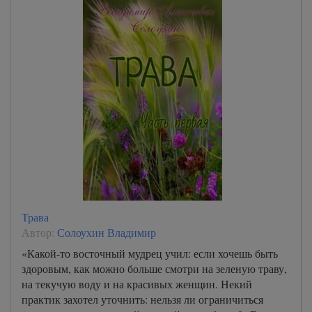
12
13
14
15
16
17
18
19
20
21
Трава
22
Автор:
Солоухин Владимир
23
«Какой-то восточный мудрец учил: если хочешь быть
здоровым, как можно больше смотри на зеленую траву,
24
на текучую воду и на красивых женщин. Некий
25
практик захотел уточнить: нельзя ли ограничиться