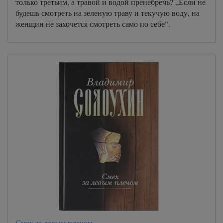
только третьим, а травой и водой пренебречь? „Если не
26
будешь смотреть на зеленую траву и текучую воду, на
27
женщин не захочется смотреть само по себе“.
28
29
30
31
32
33
34
35
36
37
38
39
Смех за левым плечом