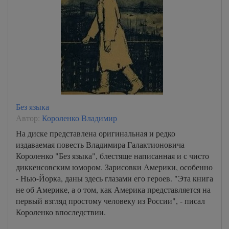
0016
0017
0018
0019
0020
0021
Без языка
0022
Автор:
Короленко Владимир
0023
На диске представлена оригинальная и редко
издаваемая повесть Владимира Галактионовича
0024
Короленко "Без языка", блестяще написанная и с чисто
0025
диккенсовским юмором. Зарисовки Америки, особенно
- Нью-Йорка, даны здесь глазами его героев. "Эта книга
0026
не об Америке, а о том, как Америка представляется на
0027
первый взгляд простому человеку из России", - писал
Короленко впоследствии.
0028
0029