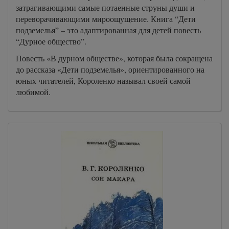
затрагивающими самые потаенные струны души и
0044
переворачивающими мироощущение. Книга “Дети
подземелья” – это адаптированная для детей повесть
0045
“Дурное общество”.
0046
Повесть «В дурном обществе», которая была сокращена
0047
до рассказа «Дети подземелья», ориентированного на
юных читателей, Короленко называл своей самой
0048
любимой.
0049
0050
0051
0052
0053
0054
0055
0056
0057