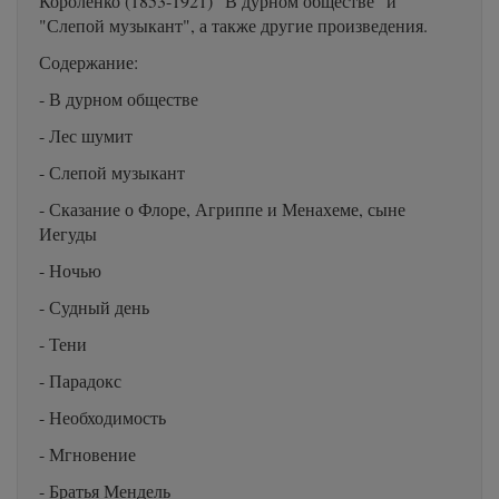
Короленко (1853-1921) "В дурном обществе" и
"Слепой музыкант", а также другие произведения.
Содержание:
- В дурном обществе
- Лес шумит
- Слепой музыкант
- Сказание о Флоре, Агриппе и Менахеме, сыне
Иегуды
- Ночью
- Судный день
- Тени
- Парадокс
- Необходимость
- Мгновение
- Братья Мендель