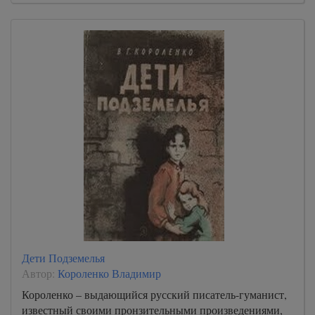
0030
0031
0032
0033
0034
0035
0036
0037
0038
0039
0040
Дети Подземелья
0041
Автор:
Короленко Владимир
0042
Короленко – выдающийся русский писатель-гуманист,
известный своими пронзительными произведениями,
0043