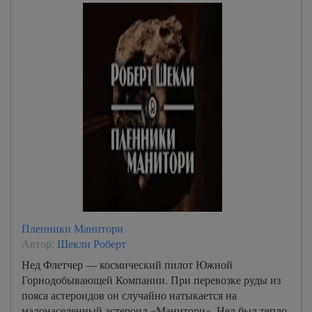
Пленники Манитори
Автор:
Шекли Роберт
Нед Флетчер — космический пилот Южной
Горнодобывающей Компании. При перевозке руды из
пояса астероидов он случайно натыкается на
малонаселенный астероид «Манитори». Нед был тепло