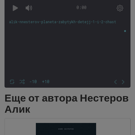
0:00
alik-nnesterov-planeta-zabytykh-detejj-1-i-2-chast
-10
+10
Еще от автора Нестеров
Алик