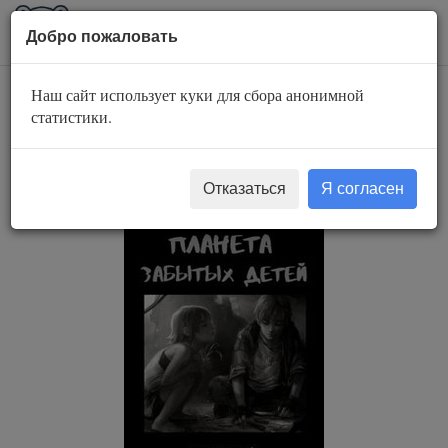
AuBook.org
Пока
Добро пожаловать
мен
Наш сайт использует куки для сбора анонимной
Планета забытых
статистики.
детей
Отказаться
Я согласен