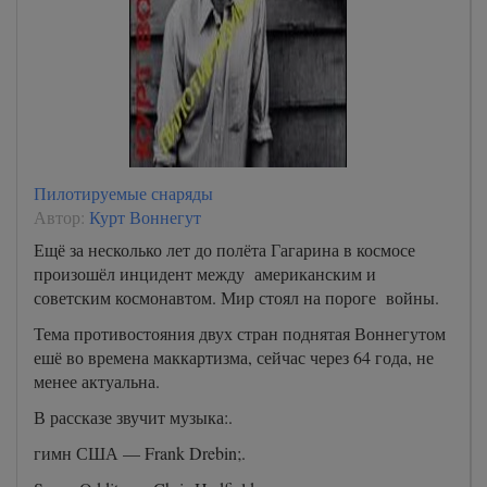
Пилотируемые снаряды
Автор:
Курт Воннегут
Ещё за несколько лет до полёта Гагарина в космосе
произошёл инцидент между американским и
советским космонавтом. Мир стоял на пороге войны.
Тема противостояния двух стран поднятая Воннегутом
ешё во времена маккартизма, сейчас через 64 года, не
менее актуальна.
В рассказе звучит музыка:.
гимн США — Frank Drebin;.