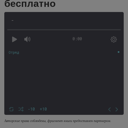
бесплатно
-
0:00
Отряд
-10
+10
Авторские права соблюдены, фрагмент книги предоставлен партнером.