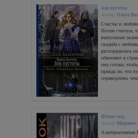
Зов пустоты
Автор:
Ольга Ва
Счастье и любов
Полли считала, ч
выпускные экзаме
свадьба с любим
распорядилась и
обвиняют в стра
она готова, что
правда ли, что пу
справедлива, чем
Штрих-код
Автор:
Мирович
Альтернативная Р