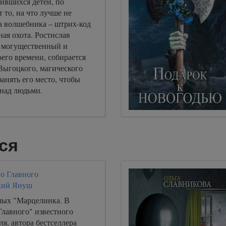
ившихся детей, по
 то, на что лучше не
ба волшебника – штрих-код
ная охота. Ростислав
 могущественный и
его времени, собирается
Выгоцкого, магического
занять его место, чтобы
 над людьми.
ся
о Главного
кий Януш
слых "Марцелинка. В
Главного" известного
ля, автора бестселлера