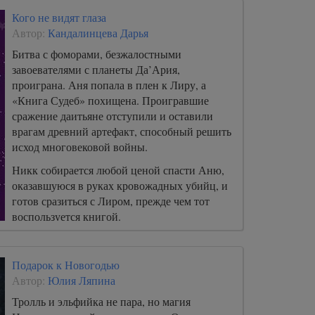
Кого не видят глаза
Автор:
Кандалинцева Дарья
Битва с фоморами, безжалостными
завоевателями с планеты Да’Ария,
проиграна. Аня попала в плен к Лиру, а
«Книга Судеб» похищена. Проигравшие
сражение даитьяне отступили и оставили
врагам древний артефакт, способный решить
исход многовековой войны.
Никк собирается любой ценой спасти Аню,
оказавшуюся в руках кровожадных убийц, и
готов сразиться с Лиром, прежде чем тот
воспользуется книгой.
Подарок к Новогодью
Автор:
Юлия Ляпина
Тролль и эльфийка не пара, но магия