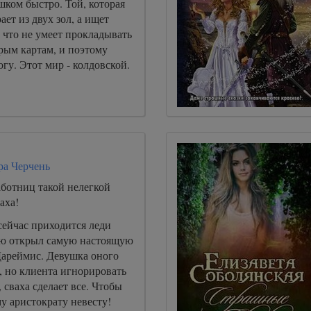
ком быстро. Той, которая
ает из двух зол, а ищет
, что не умеет прокладывать
рым картам, и поэтому
огу. Этот мир - колдовской.
ра Черчень
аботниц такой нелегкой
аха!
сейчас приходится леди
ую открыл самую настоящую
Дареймис. Девушка оного
, но клиента игнорировать
 сваха сделает все. Чтобы
у аристократу невесту!