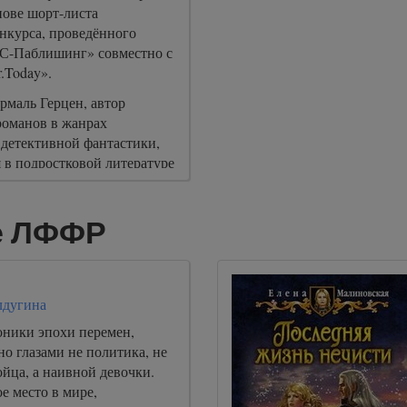
нове шорт-листа
нкурса, проведённого
1С-Паблишинг» совместно с
.Today».
рмаль Герцен, автор
романов в жанрах
 детективной фантастики,
 в подростковой литературе
ся в финал конкурса с
рустального сердца».
е ЛФФР
лдугина
оники эпохи перемен,
но глазами не политика, не
ойца, а наивной девочки.
ое место в мире,