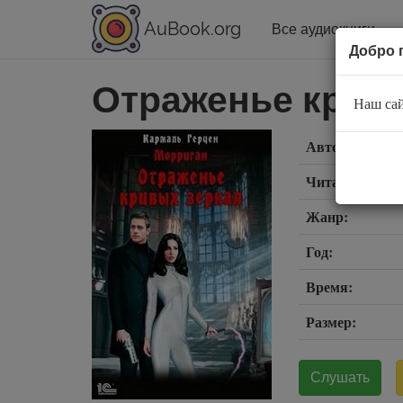
AuBook.org
Все аудиокниги
Добро 
Отраженье крив
Наш сай
Автор:
Читает:
Жанр:
Год:
Время:
Размер:
Слушать