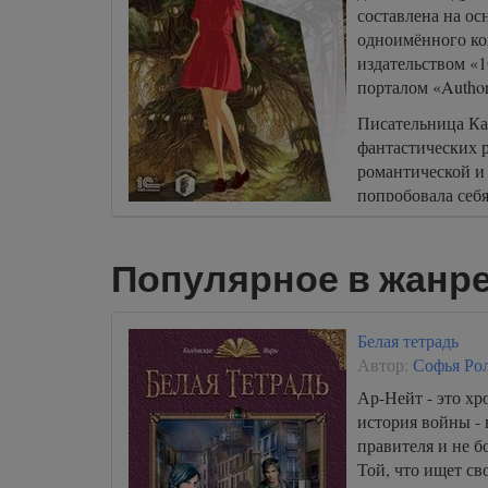
составлена на ос
одноимённого ко
издательством «
порталом «Author
Писательница Ка
фантастических 
романтической и
попробовала себя
и сумела пробить
романом «Чары х
Популярное в жанр
Белая тетрадь
Автор:
Софья Ро
Ар-Нейт - это хр
история войны - 
правителя и не б
Той, что ищет св