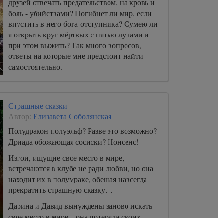
друзей отвечать предательством, на кровь и
боль - убийствами? Погибнет ли мир, если
впустить в него бога-отступника? Сумею ли
я открыть круг мёртвых с пятью лучами и
при этом выжить? Так много вопросов,
ответы на которые мне предстоит найти
самостоятельно.
Страшные сказки
Автор:
Елизавета Соболянская
Полудракон-полуэльф? Разве это возможно?
Дриада обожающая сосиски? Нонсенс!
Изгои, ищущие свое место в мире,
встречаются в клубе не ради любви, но она
находит их в полумраке, обещая навсегда
прекратить страшную сказку…
Дарина и Давид вынуждены заново искать
свое место в мире – она потеряла своих