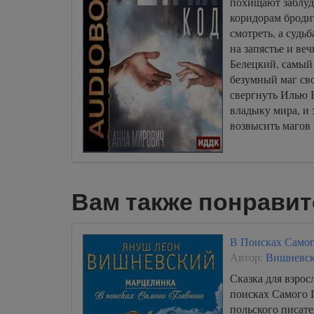
похищают заблуд
коридорам бродит
смотреть, а судь
на запястье и веч
Белецкий, самый
безумный маг сво
свергнуть Илью 
владыку мира, и 
возвысить магов
Вам также понравит
В Поисках Самог
Автор:
Вишневс
Сказка для взро
поисках Самого 
польского писате