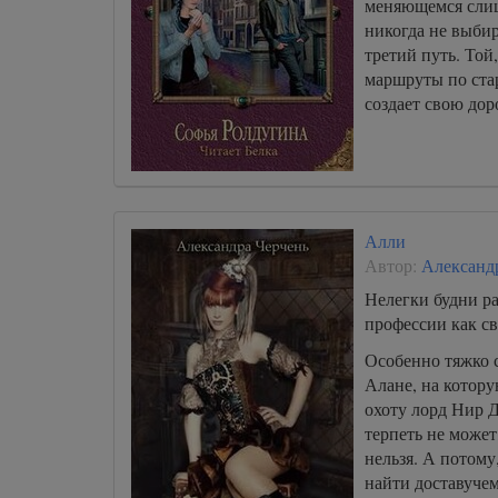
меняющемся слиш
никогда не выбир
третий путь. Той
маршруты по ста
создает свою дор
Алли
Автор:
Александ
Нелегки будни р
профессии как св
Особенно тяжко 
Алане, на котор
охоту лорд Нир 
терпеть не может
нельзя. А потому,
найти доставучем