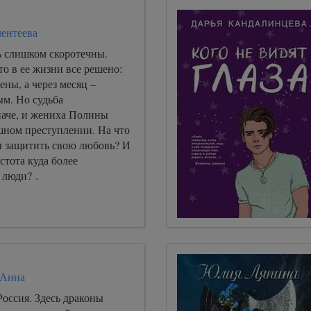
лентеева
ь слишком скоротечны.
то в ее жизни все решено:
ны, а через месяц –
ым. Но судьба
наче, и жениха Полины
шном преступлении. На что
бы защитить свою любовь? И
стота куда более
 люди? .
 Анна
оссия. Здесь драконы