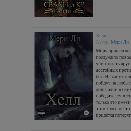
Хелл
Автор:
Мери Ли
Миру пришел кон
послужило повод
уничтожать друг 
достойных проти
боя. На кону сто
пойдут на любые
лишь один из ни
победителем в э
только это имеет
этом хаосе место
придётся потерят