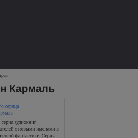
ером.
ен Кармаль
го сердца
армаль
 серия аудиокниг,
ателей с новыми именами в
тковой фантастике. Серия