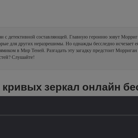
зи с детективной составляющей. Главную героиню зовут Моррига
рые для других неразрешимы. Но однажды бесследно исчезает её
прямиком в Мир Теней. Разгадать эту загадку предстоит Моррига
стей? Слушайте!
 кривых зеркал онлайн бе