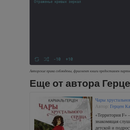
Отраженье кривых зеркал
-10
+10
Авторские права соблюдены, фрагмент книги предоставлен партн
Еще от автора Герц
Чары хрустально
Автор:
Герцен К
«Территория F» –
знакомящая слуш
детской и подрос