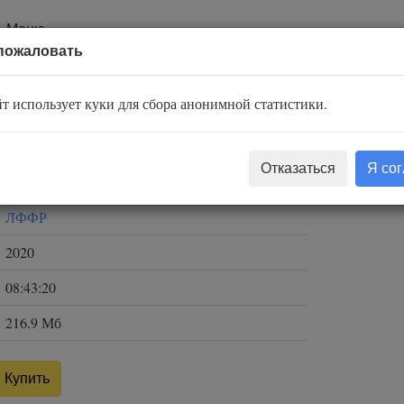
Меню
пожаловать
ых зеркал
т использует куки для сбора анонимной статистики.
Герцен Кармаль
Отказаться
Я со
Евгения Осинцева
ЛФФР
2020
08:43:20
216.9 Мб
Купить