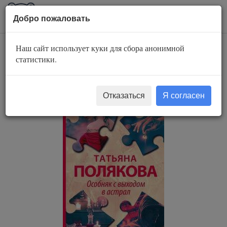
AuBook.org
Пока
Добро пожаловать
мен
Наш сайт использует куки для сбора анонимной
Особняк с выходом
статистики.
в астрал
Отказаться
Я согласен