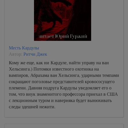
Месть Кардулы
Автор:
Ритчи Джек
Кому же еще, как ни Кардуле, найти управу на ван
Хельсинга.) Потомки известного охотника на
вампиров, Абрахама ван Хельсинга, ударными темпами
сокращают поголовье представителей кровососущего
племени. Давняя подруга Кардулы уведомляет его о
том, что внук знаменитого профессора приехал в США
с лекционным туром и наверняка будет вынюхивать
следы здешней нежити.