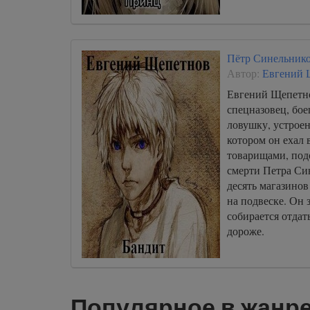
Пётр Синельнико
Автор:
Евгений 
Евгений Щепетно
спецназовец, бо
ловушку, устрое
котором он ехал 
товарищами, подо
смерти Петра Си
десять магазинов 
на подвеске. Он з
собирается отдат
дороже.
Популярное в жанр