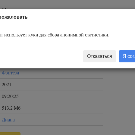
Меню
пожаловать
т использует куки для сбора анонимной статистики.
Евгений Щепетнов
Отказаться
Я со
Наталья Беляева
Фэнтези
2021
09:20:25
513.2 Мб
Диана