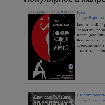
Кукла
Автор:
Варшавск
Компания «Кибер
Холостяка» пред
любви, доведенно
Компании распо
совершенными в
агрегатами любви
Относительность
Автор:
Станисла