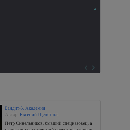
Бандит-3. Академия
Автор:
Евгений Щепетнов
Петр Синельников, бывший спецназовец, а
ныне семнадцатилетний парень из племени