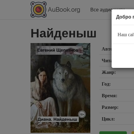
AuBook.org
Все аудиокниги
Добро 
Найденыш
Наш сай
Автор:
Читает:
Жанр:
Год:
Время:
Размер:
Цикл: