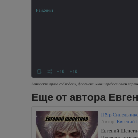
Найденыш
-10
+10
Авторские права соблюдены, фрагмент книги предоставлен партн
Еще от автора Евге
Пётр Синельнико
Автор:
Евгений 
Евгений Щепетно
Продолжается уч