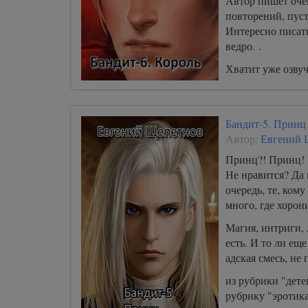
Автор пишет оче
повторений, пуст
Интересно писать
ведро. .
Хватит уже озвуч
озабота.
Бандит-5. Принц
Автор:
Евгений 
Принц?! Принц! 
Не нравится? Да 
очередь, те, ком
много, где хорон
Магия, интриги, 
есть. И то ли ещ
адская смесь, не 
из рубрики "дете
рубрику "эротика