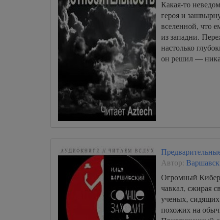
Какая-то неведом
героя и зашвырн
вселенной, что е
из западни. Пере
настолько глубок
он решил — ни
Предварительные
Автор:
Варшавск
Огромный Кибер
чавкал, сжирая 
ученых, сидящих 
похожих на обыч