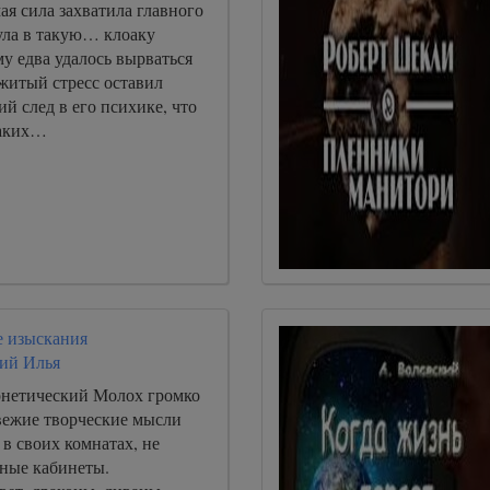
ая сила захватила главного
ула в такую… клоаку
му едва удалось вырваться
житый стресс оставил
ий след в его психике, что
каких…
 изыскания
ий Илья
нетический Молох громко
свежие творческие мысли
в своих комнатах, не
ные кабинеты.