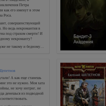
риключения Петра
и как его именут в этом
а Роса.
мант, совершенствующий
. Но ведь некромантия в
на под страхом смерти! И
едному некроманту?
 уже не такому и бедному…
Щепетнов
утали! А как еще станешь
мне это не нужно. Моя хата
войны, не хочу интриг, не
уда денешься из подводной
соответствовать.