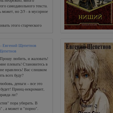
нь небрежно, много
ого самодавольного текста.
 может, но 2/3 - в мусорное
ивать этого старческого
 - Евгений Щепетнов
Щепетнов
Прошу любить, и жаловать!
мне плевать! Становитесь в
у не нравлюсь! Вас слишком
ить всех буду?
любовь, деньги – все это
е будет! Принц-некромант,
правда ли?
ктив" пора убирать. В
" , а может и "порно".