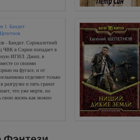
в 1. Бандит
Щепетнов
в - Бандит. Сорокалетний
ец ЧВК в Сирии попадает в
нную ИГИЛ. Джип, в
вместе со своими
рван на фугасе, и от
нельникова отделяют только
в разгрузке и пять гранат
нает, что уже мертв, но
ь свою жизнь как можно
е Фэнтези