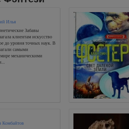
ий Илья
нетические Забавы
лагала клиентам искусство
е до уровня точных наук. В
лагали самыми
 мире механическими
...
в Комбайтов