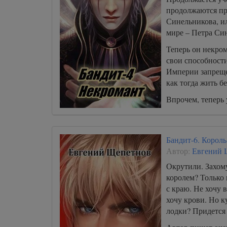
продолжаются п
Синельникова, ил
мире – Петра Син
Теперь он некро
свои способности
Империи запреще
как тогда жить б
Впрочем, теперь
Бандит-6. Король
Автор:
Евгений 
Окрутили. Захом
королем? Только 
с краю. Не хочу 
хочу крови. Но к
лодки? Придется 