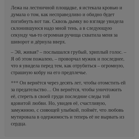
Лежа на лестничной площадке, я истекала кровью и
думала о том, как несправедливо и обидно будет
погибнуть вот так. Сквозь дымку во взгляде увидела
склонившуюся надо мной тень, а в следующую
секунду чья-то огромная ручища схватила меня за
шиворот и дёрнула вверх.
– Эй, живая? – послышался грубый, хриплый голос. –
Я об этом пожалею, – проворчал мужик и последнее,
что я увидела перед тем, как отрубиться – огромную,
страшную кобру на его предплечье.
*** Он вернётся через десять лет, чтобы отомстить ей
за предательство… Он вернётся, чтобы уничтожить
её, стереть в своей груди последние следы той
ядовитой любви. Но, увидев её, счастливую,
замужнюю, с сияющей улыбкой, поймёт, что любовь
мутировала в одержимость и теперь её не вырвать из
сердца.