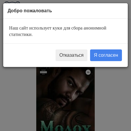
AuBook.org
Пока
Добро пожаловать
мен
Наш сайт использует куки для сбора анонимной
Молох. Укус кобры -
статистики.
Анастасия Шерр
Отказаться
Я согласен