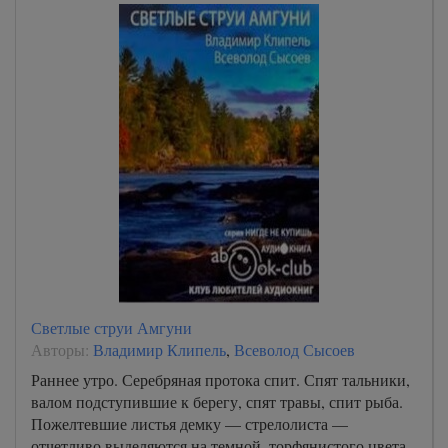
Светлые струи Амгуни
Авторы:
Владимир Клипель
,
Всеволод Сысоев
Раннее утро. Серебряная протока спит. Спят тальники,
валом подступившие к берегу, спят травы, спит рыба.
Пожелтевшие листья демку — стрелолиста —
отчетливо выделяются на темной, торфянистого цвета