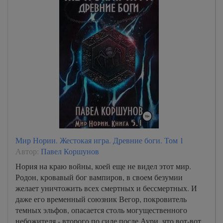
Мир Нории. Жестокая игра. Древние боги. Том 1
Автор:
Павел Коршунов
Нория на краю войны, коей еще не видел этот мир.
Родон, кровавый бог вампиров, в своем безумии
желает уничтожить всех смертных и бессмертных. И
даже его временный союзник Вегор, покровитель
темных эльфов, опасается столь могущественного
небожителя - второго по силе после Аури, что вот-вот