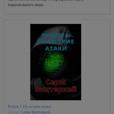
параллельного мира.
Рубеж 5 На острие атаки
Автор:
Серж Винтеркей