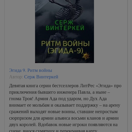
Эгида 9. Ритм войны
Автор:
Серж Винтеркей
Девятая книга серии бестселлеров ЛитРес «Эгида» про
приключения бывшего инженера Павла, а ныне –
гнома Троя! Армия Ада под ударом, но Дух Ада
внимает ее мольбам и оказывает поддержку – на арену
сражений выходят новые воины, ставшие непростым
сюрпризом для армии альянса восьми кланов и армии
двух королей. Вдобавок новые игроки появляются на
сцене, внося сумятицу и перекраивая карту