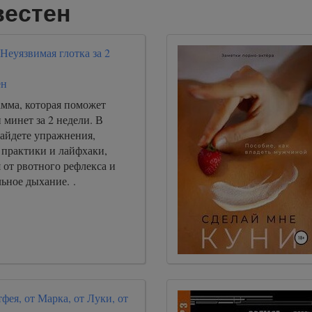
вестен
Неуязвимая глотка за 2
ен
амма, которая поможет
 минет за 2 недели. В
найдете упражнения,
 практики и лайфхаки,
 от рвотного рефлекса и
ьное дыхание. .
фея, от Марка, от Луки, от