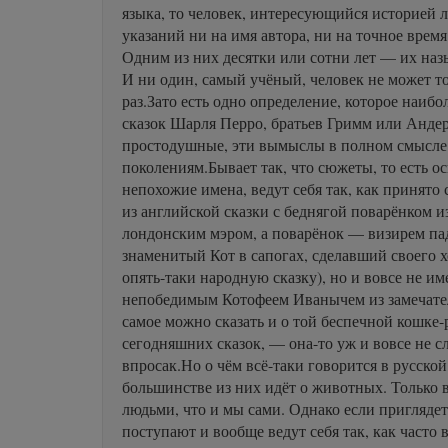
языка, то человек, интересующийся историей 
указаний ни на имя автора, ни на точное время 
Одним из них десятки или сотни лет — их наз
И ни один, самый учёный, человек не может то
раз.Зато есть одно определение, которое наибол
сказок Шарля Перро, братьев Гримм или Андер
простодушные, эти вымыслы в полном смысле с
поколениям.Бывает так, что сюжеты, то есть ос
непохожие имена, ведут себя так, как принято
из английской сказки с беднягой поварёнком и
лондонским мэром, а поварёнок — визирем па
знаменитый Кот в сапогах, сделавший своего 
опять-таки народную сказку), но и вовсе не и
непобедимым Котофеем Иванычем из замечатель
самое можно сказать и о той беспечной кошке
сегодняшних сказок, — она-то уж и вовсе не сл
впросак.Но о чём всё-таки говорится в русской
большинстве из них идёт о животных. Только 
людьми, что и мы сами. Однако если приглядеть
поступают и вообще ведут себя так, как часто 