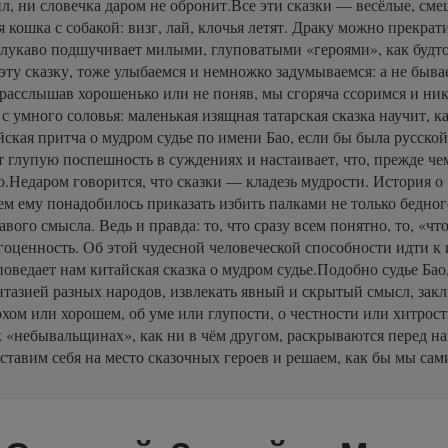
ил, ни словечка даром не обронит.Все эти сказки — весёлые, см
 кошка с собакой: визг, лай, клочья летят. Драку можно прекрат
о, лукаво подшучивает милыми, глуповатыми «героями», как будто
ту сказку, тоже улыбаемся и немножко задумываемся: а не бывает
е расслышав хорошенько или не поняв, мы сгоряча ссоримся и ни
с умного соловья: маленькая изящная татарская сказка научит, ка
ская притча о мудром судье по имени Бао, если бы была русской
т глупую поспешность в суждениях и настаивает, что, прежде чем
го.Недаром говорится, что сказки — кладезь мудрости. История 
ем ему понадобилось приказать избить палками не только бедног
ого смысла. Ведь и правда: то, что сразу всем понятно, то, «чт
гоценность. Об этой чудесной человеческой способности идти к
поведает нам китайская сказка о мудром судье.Подобно судье Бао,
тазией разных народов, извлекать явный и скрытый смысл, зак
хом или хорошем, об уме или глупости, о честности или хитрост
тих «небывальщинах», как ни в чём другом, раскрываются перед 
ставим себя на место сказочных героев и решаем, как бы мы сами