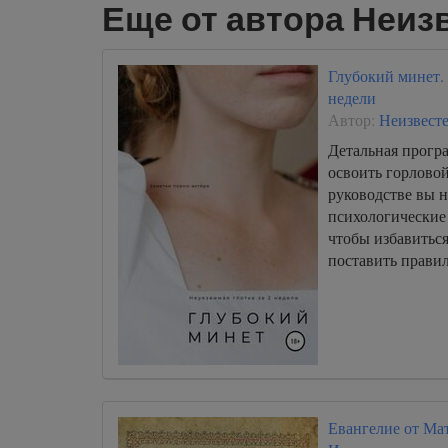
Еще от автора Неиз
Глубокий минет. 
недели
Автор:
Неизвест
Детальная прогр
освоить горловой
руководстве вы 
психологические
чтобы избавиться
поставить правил
Евангелие от Мат