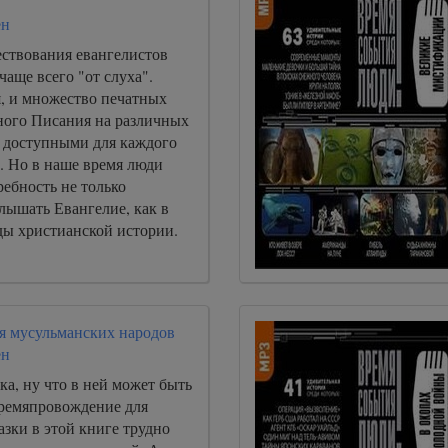
ен
ествования евангелистов
аще всего "от слуха".
, и множество печатных
ого Писания на различных
ь доступными для каждого
. Но в наше время люди
ебность не только
слышать Евангелие, как в
ды христианской истории.
ия мусульманских народов
ен
зка, ну что в ней может быть
времяпровождение для
зки в этой книге трудно