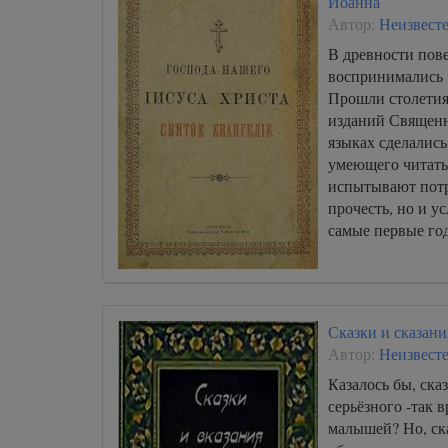
Иоанна
Автор:
Неизвест
В древности пов
воспринимались ч
Прошли столетия
изданий Священн
языках сделалис
умеющего читать
испытывают потр
прочесть, но и у
самые первые го
Сказки и сказан
Автор:
Неизвест
Казалось бы, ска
серьёзного -так 
малышей? Но, ска