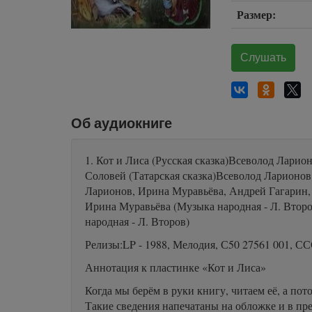
Размер:
Слушать
Об аудиокниге
1. Кот и Лиса (Русская сказка)Всеволод Лари
Соловей (Татарская сказка)Всеволод Ларионов
Ларионов, Ирина Муравьёва, Андрей Гагарин, 
Ирина Муравьёва (Музыка народная - Л. Второ
народная - Л. Второв)
Релизы:LP - 1988, Мелодия, С50 27561 001, С
Аннотация к пластинке «Кот и Лиса»
Когда мы берём в руки книгу, читаем её, а пот
Такие сведения напечатаны на обложке и в пре