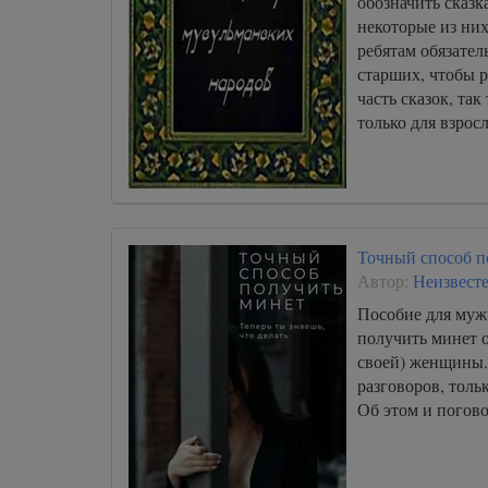
обозначить сказк
некоторые из них
ребятам обязате
старших, чтобы ра
часть сказок, та
только для взрос
Точный способ 
Автор:
Неизвест
Пособие для муж
получить минет 
своей) женщины.
разговоров, толь
Об этом и погов