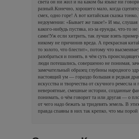
света он ни жил и на каком бы языке ни говор
разный.Конечно, хорошего мало, когда сцепятся
смех, одно горе! А вот китайская сказка тонк
недоумении: «Бывает же такое!» И мы, слушая э
какого-нибудь пустяка, из-за ерунды, что-то н
сами!Уж если хитрить, так лучше взять пример 
никому не причинив вреда. А прекрасная китай
то золото, что блестит», потому что высмеивае
разобраться и понять, в чём суть происходяще
люди потешались, совершенно не понимая, зач
замечательный образец глубины народного здрав
настоящий ум — гораздо большая и редкая дра
искусства и творчества от скучного ремесла и 
невероятные, смешные истории, созданные фан
понимать, о чём говорит та или другая — о пло
от чего надо бежать за тридевять земель. В э
правда спаяны в них так крепко, что мы порой 