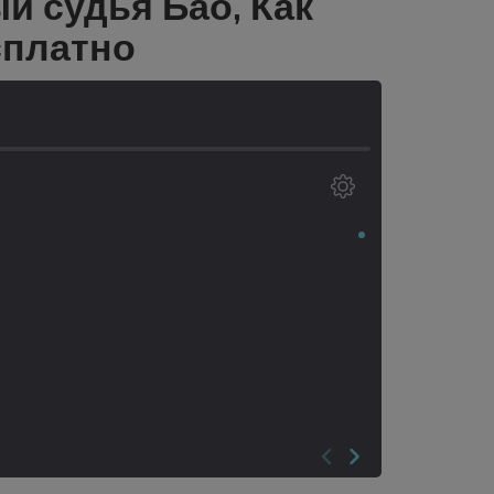
й судья Бао, Как
сплатно