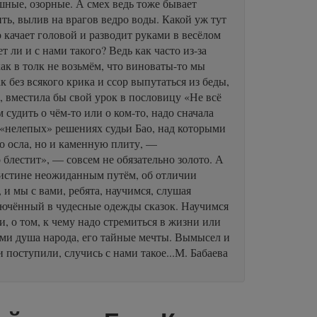
ешные, озорные. А смех ведь тоже бывает
ить, вылив на врагов ведро воды. Какой уж тут
 качает головой и разводит руками в весёлом
 ли и с нами такого? Ведь как часто из-за
как в толк не возьмём, что виноваты-то мы
к без всякого крика и ссор выпутаться из беды,
, вместила бы свой урок в пословицу «Не всё
 судить о чём-то или о ком-то, надо сначала
о «нелепых» решениях судьи Бао, над которыми
о осла, но и каменную плиту, —
о блестит», — совсем не обязательно золото. А
 истине неожиданным путём, об отличии
 и мы с вами, ребята, научимся, слушая
лючённый в чудесные одежды сказок. Научимся
и, о том, к чему надо стремиться в жизни или
нами душа народа, его тайные мечты. Вымысел и
 поступили, случись с нами такое...М. Бабаева