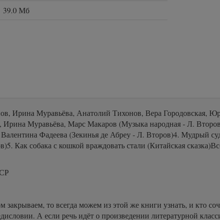
39.0 Мб
онов, Ирина Муравьёва, Анатолий Тихонов, Вера Городовская, Юр
, Ирина Муравьёва, Марс Макаров (Музыка народная - Л. Второв
Валентина Фадеева (Зекинья де Абреу - Л. Второв)4. Мудрый суд
в)5. Как собака с кошкой враждовать стали (Китайская сказка)
ССР
ом закрываем, то всегда можем из этой же книги узнать, и кто со
дисловии. А если речь идёт о произведении литературной класс