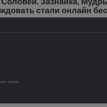
 Соловей, Зазнайка, Мудры
аждовать стали онлайн бе
ская сказка)