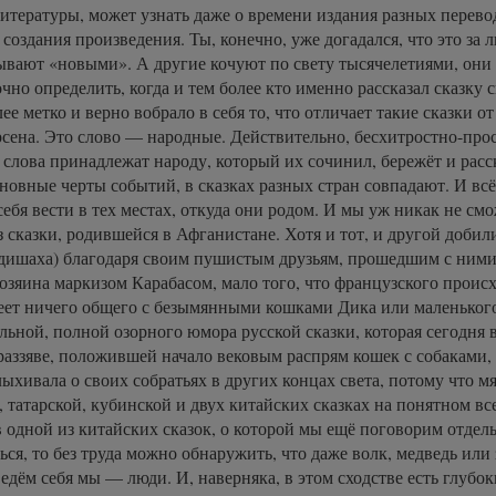
литературы, может узнать даже о времени издания разных перево
создания произведения. Ты, конечно, уже догадался, что это за л
ывают «новыми». А другие кочуют по свету тысячелетиями, они 
чно определить, когда и тем более кто именно рассказал сказк
ее метко и верно вобрало в себя то, что отличает такие сказки о
сена. Это слово — народные. Действительно, бесхитростно-про
лова принадлежат народу, который их сочинил, бережёт и расск
новные черты событий, в сказках разных стран совпадают. И всё 
 себя вести в тех местах, откуда они родом. И мы уж никак не с
з сказки, родившейся в Афганистане. Хотя и тот, и другой доби
дишаха) благодаря своим пушистым друзьям, прошедшим с ними
хозяина маркизом Карабасом, мало того, что французского прои
меет ничего общего с безымянными кошками Дика или маленького
ной, полной озорного юмора русской сказки, которая сегодня в
-раззяве, положившей начало вековым распрям кошек с собаками,
ыхивала о своих собратьях в других концах света, потому что мя
, татарской, кубинской и двух китайских сказках на понятном вс
в одной из китайских сказок, о которой мы ещё поговорим отдел
ся, то без труда можно обнаружить, что даже волк, медведь или 
ведём себя мы — люди. И, наверняка, в этом сходстве есть глубо