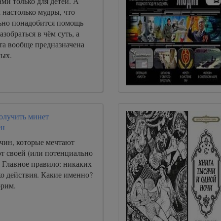
ами только для детей. А
 настолько мудры, что
льно понадобится помощь
зобраться в чём суть, а
к та вообще предназначена
лых.
получить минет
ен
чин, которые мечтают
от своей (или потенциально
 Главное правило: никаких
ко действия. Какие именно?
орим.