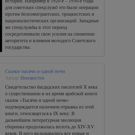
истории. Например в 1920-е – 1930-е годы
для советских спецслужб это были операции
против белоэмигрантских, троцкистских и
националистических организаций. Западные
же спецслужбы в этот период
сосредотачивали свои усилия на снижении
авторитета и влияния молодого Советского
государства.
Сказки тысячи и одной ночи
Автор:
Неизвестен
Свидетельство багдадских писателей X века
о существовании в их время арабской книги
сказок «Тысячи и одной ночи»
подтверждается наличием отрывка из этой
книги, относящегося к IX веку. В
дальнейшем литературная эволюция
сборника продолжалась вплоть до XIV-XV
веков. В него вкладывались все новые и