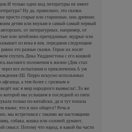
дов.И только один вид литературы не имеет
итература? Ну да, правильно, это сказки.
не просто старые или старинные, они древние.
у своим детям или внукам в самый-самый первый
т авторских, от литературных, например, от
стые или затейливо-причудливые, мудрые или
азывает из века в век, передавая следующим
равно это разные сказки. Герои их носят
можем спутать Дика Уиддингтона с его кошкой
лись высокого положения в жизни (Дик стал
 через все испытания и приключения.А уж
схождения (Ш. Перро искусно использовал
 афганца, а тем более с грозным и
ведёт нас в мир народного вымысла!..То же
 о которой мы услышим в последней из пяти
укала только по-китайски, да и тут попала
ем языке, что в них общего? Речь в
ьно, мы встретимся с такими же настоящими
заяц, собака, кошка или соловей думают,
кий смысл. Потому что народ, в какой бы части