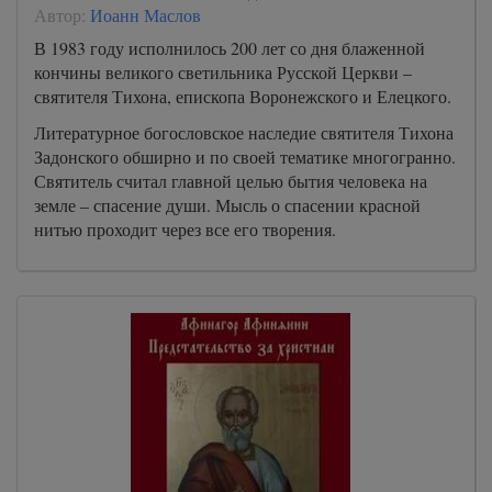
Автор:
Иоанн Маслов
A-Book/03_ot_Luki/0000000040
В 1983 году исполнилось 200 лет со дня блаженной
A-Book/03_ot_Luki/0000000041
кончины великого светильника Русской Церкви –
A-Book/03_ot_Luki/0000000042
святителя Тихона, епископа Воронежского и Елецкого.
A-Book/03_ot_Luki/0000000043
Литературное богословское наследие святителя Тихона
Задонского обширно и по своей тематике многогранно.
A-Book/03_ot_Luki/0000000044
Святитель считал главной целью бытия человека на
A-Book/03_ot_Luki/0000000045
земле – спасение души. Мысль о спасении красной
A-Book/03_ot_Luki/0000000046
нитью проходит через все его творения.
A-Book/03_ot_Luki/0000000047
A-Book/03_ot_Luki/0000000048
A-Book/03_ot_Luki/0000000049
A-Book/03_ot_Luki/0000000050
A-Book/03_ot_Luki/0000000051
A-Book/03_ot_Luki/0000000052
A-Book/03_ot_Luki/0000000053