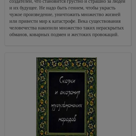
создателей, что становится грустно и страшно за людей
A-Book/01_ot_Matfeya/000058
и их будущее. Не надо быть гением, чтобы украсть
чужое произведение, уничтожить множество жизней
A-Book/01_ot_Matfeya/000059
или привести мир к катастрофе. Века существования
A-Book/01_ot_Matfeya/000060
человечества накопили множество таких нераскрытых
A-Book/01_ot_Matfeya/000061
обманов, коварных подмен и жестоких провокаций.
A-Book/01_ot_Matfeya/000062
A-Book/01_ot_Matfeya/000063
A-Book/01_ot_Matfeya/000064
A-Book/01_ot_Matfeya/000065
A-Book/01_ot_Matfeya/000066
A-Book/01_ot_Matfeya/000067
A-Book/01_ot_Matfeya/000068
A-Book/01_ot_Matfeya/000069
A-Book/01_ot_Matfeya/000070
A-Book/01_ot_Matfeya/000071