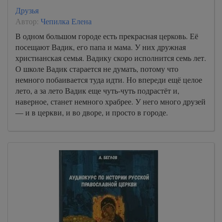
A-Book/02_ot_Marka/000000073
Друзья
Автор:
Чепилка Елена
A-Book/02_ot_Marka/000000074
В одном большом городе есть прекрасная церковь. Её
A-Book/02_ot_Marka/000000075
посещают Вадик, его папа и мама. У них дружная
A-Book/03_ot_Luki/0000000001
христианская семья. Вадику скоро исполнится семь лет.
О школе Вадик старается не думать, потому что
A-Book/03_ot_Luki/0000000002
немного побаивается туда идти. Но впереди ещё целое
A-Book/03_ot_Luki/0000000003
лето, а за лето Вадик еще чуть-чуть подрастёт и,
наверное, станет немного храбрее. У него много друзей
A-Book/03_ot_Luki/0000000004
— и в церкви, и во дворе, и просто в городе.
A-Book/03_ot_Luki/0000000005
A-Book/03_ot_Luki/0000000006
A-Book/03_ot_Luki/0000000007
A-Book/03_ot_Luki/0000000008
A-Book/03_ot_Luki/0000000009
A-Book/03_ot_Luki/0000000010
A-Book/03_ot_Luki/0000000011