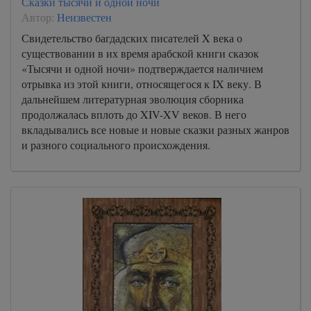
Сказки тысячи и одной ночи
A-Book/02_ot_Marka/000000017
Автор:
Неизвестен
A-Book/02_ot_Marka/000000018
Свидетельство багдадских писателей X века о
существовании в их время арабской книги сказок
A-Book/02_ot_Marka/000000019
«Тысячи и одной ночи» подтверждается наличием
A-Book/02_ot_Marka/000000020
отрывка из этой книги, относящегося к IX веку. В
дальнейшем литературная эволюция сборника
A-Book/02_ot_Marka/000000021
продолжалась вплоть до XIV-XV веков. В него
A-Book/02_ot_Marka/000000022
вкладывались все новые и новые сказки разных жанров
A-Book/02_ot_Marka/000000023
и разного социального происхождения.
A-Book/02_ot_Marka/000000024
A-Book/02_ot_Marka/000000025
A-Book/02_ot_Marka/000000026
A-Book/02_ot_Marka/000000027
A-Book/02_ot_Marka/000000028
A-Book/02_ot_Marka/000000029
A-Book/02_ot_Marka/000000030