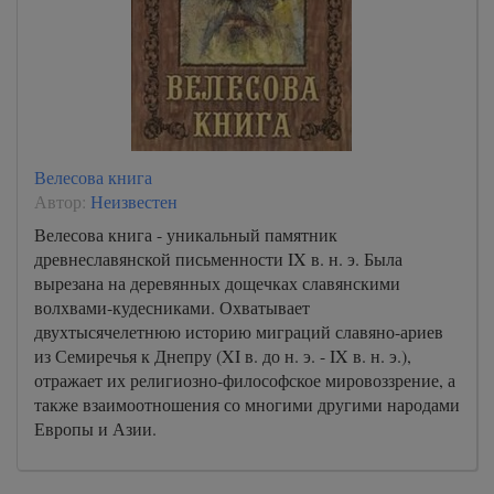
A-Book/02_ot_Marka/000000031
A-Book/02_ot_Marka/000000032
A-Book/02_ot_Marka/000000033
A-Book/02_ot_Marka/000000034
A-Book/02_ot_Marka/000000035
Велесова книга
A-Book/02_ot_Marka/000000036
Автор:
Неизвестен
A-Book/02_ot_Marka/000000037
Велесова книга - уникальный памятник
древнеславянской письменности IX в. н. э. Была
A-Book/02_ot_Marka/000000038
вырезана на деревянных дощечках славянскими
A-Book/02_ot_Marka/000000039
волхвами-кудесниками. Охватывает
двухтысячелетнюю историю миграций славяно-ариев
A-Book/02_ot_Marka/000000040
из Семиречья к Днепру (XI в. до н. э. - IX в. н. э.),
A-Book/02_ot_Marka/000000041
отражает их религиозно-философское мировоззрение, а
также взаимоотношения со многими другими народами
A-Book/02_ot_Marka/000000042
Европы и Азии.
A-Book/02_ot_Marka/000000043
A-Book/02_ot_Marka/000000044