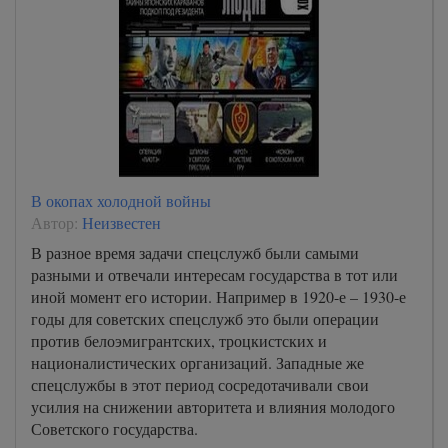
A-Book/01_ot_Matfeya/000086
A-Book/01_ot_Matfeya/000087
A-Book/01_ot_Matfeya/000088
A-Book/01_ot_Matfeya/000089
A-Book/01_ot_Matfeya/000090
A-Book/01_ot_Matfeya/000091
В окопах холодной войны
A-Book/01_ot_Matfeya/000092
Автор:
Неизвестен
A-Book/01_ot_Matfeya/000093
В разное время задачи спецслужб были самыми
A-Book/01_ot_Matfeya/000094
разными и отвечали интересам государства в тот или
иной момент его истории. Например в 1920-е – 1930-е
A-Book/01_ot_Matfeya/000095
годы для советских спецслужб это были операции
A-Book/01_ot_Matfeya/000096
против белоэмигрантских, троцкистских и
националистических организаций. Западные же
A-Book/01_ot_Matfeya/000097
спецслужбы в этот период сосредотачивали свои
A-Book/01_ot_Matfeya/000098
усилия на снижении авторитета и влияния молодого
Советского государства.
A-Book/01_ot_Matfeya/000099