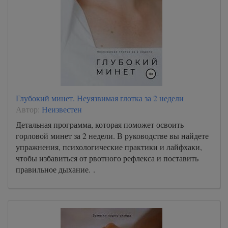
A-Book/01_ot_Matfeya/000016
A-Book/01_ot_Matfeya/000017
A-Book/01_ot_Matfeya/000018
A-Book/01_ot_Matfeya/000019
A-Book/01_ot_Matfeya/000020
A-Book/01_ot_Matfeya/000021
Глубокий минет. Неуязвимая глотка за 2 недели
A-Book/01_ot_Matfeya/000022
Автор:
Неизвестен
A-Book/01_ot_Matfeya/000023
Детальная программа, которая поможет освоить
горловой минет за 2 недели. В руководстве вы найдете
A-Book/01_ot_Matfeya/000024
упражнения, психологические практики и лайфхаки,
A-Book/01_ot_Matfeya/000025
чтобы избавиться от рвотного рефлекса и поставить
правильное дыхание. .
A-Book/01_ot_Matfeya/000026
A-Book/01_ot_Matfeya/000027
A-Book/01_ot_Matfeya/000028
A-Book/01_ot_Matfeya/000029