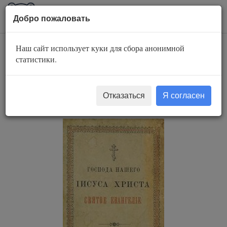
AuBook.org
Пока
Добро пожаловать
мен
Наш сайт использует куки для сбора анонимной
Евангелие от
статистики.
Матфея, от Марка,
от Луки, от Иоанна
Отказаться
Я согласен