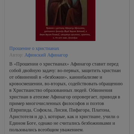
A-Book/03_ot_Luki/0000000054
A-Book/03_ot_Luki/0000000055
A-Book/03_ot_Luki/0000000056
A-Book/03_ot_Luki/0000000057
A-Book/03_ot_Luki/0000000058
Прошение о христианах
A-Book/03_ot_Luki/0000000059
Автор:
Афинский Афинагор
A-Book/03_ot_Luki/0000000060
В «Прошении о христианах» Афинагор ставит перед
собой двойную задачу: во-первых, защитить христиан
A-Book/03_ot_Luki/0000000061
от обвинений в «безбожии», каннибализме и
A-Book/03_ot_Luki/0000000062
кровосмешении, во-вторых, содействовать обращению
в Христианство образованных людей. Обвинения
A-Book/03_ot_Luki/0000000063
христиан в атеизме Афинагор опровергает, приводя в
A-Book/03_ot_Luki/0000000064
пример многочисленных философов и поэтов
(Еврипида, Софокла, Лисия, Пифагора, Платона,
A-Book/03_ot_Luki/0000000065
Аристотеля и др.), которые, как и христиане, учили о
A-Book/03_ot_Luki/0000000066
Едином Боге, однако не считались безбожниками и
A-Book/03_ot_Luki/0000000067
пользовались всеобщим уважением.