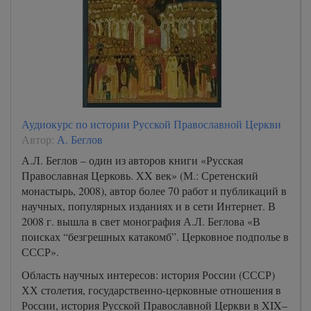
A-Book/03_ot_Luki/0000000012
A-Book/03_ot_Luki/0000000013
A-Book/03_ot_Luki/0000000014
A-Book/03_ot_Luki/0000000015
A-Book/03_ot_Luki/0000000016
A-Book/03_ot_Luki/0000000017
Аудиокурс по истории Русской Православной Церкви
Автор:
А. Беглов
A-Book/03_ot_Luki/0000000018
А.Л. Беглов – один из авторов книги «Русская
A-Book/03_ot_Luki/0000000019
Православная Церковь. XX век» (М.: Сретенский
A-Book/03_ot_Luki/0000000020
монастырь, 2008), автор более 70 работ и публикаций в
научных, популярных изданиях и в сети Интернет. В
A-Book/03_ot_Luki/0000000021
2008 г. вышла в свет монография А.Л. Беглова «В
A-Book/03_ot_Luki/0000000022
поисках “безгрешных катакомб”. Церковное подполье в
СССР».
A-Book/03_ot_Luki/0000000023
Область научных интересов: история России (СССР)
A-Book/03_ot_Luki/0000000024
ХХ столетия, государственно-церковные отношения в
A-Book/03_ot_Luki/0000000025
России, история Русской Православной Церкви в XIX–