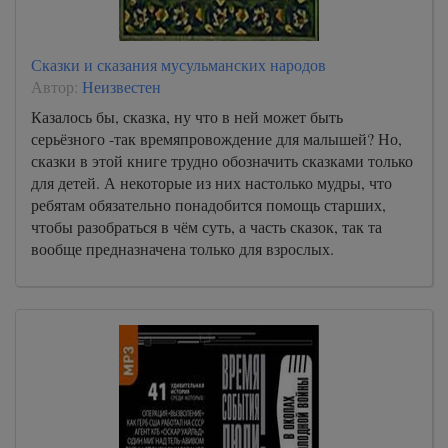
A-Book/01_ot_Matfeya/000072
A-Book/01_ot_Matfeya/000073
Сказки и сказания мусульманских народов
A-Book/01_ot_Matfeya/000074
Автор:
Неизвестен
A-Book/01_ot_Matfeya/000075
Казалось бы, сказка, ну что в ней может быть
серьёзного -так времяпровождение для малышей? Но,
A-Book/01_ot_Matfeya/000076
сказки в этой книге трудно обозначить сказками только
A-Book/01_ot_Matfeya/000077
для детей. А некоторые из них настолько мудры, что
ребятам обязательно понадобится помощь старших,
A-Book/01_ot_Matfeya/000078
чтобы разобраться в чём суть, а часть сказок, так та
A-Book/01_ot_Matfeya/000079
вообще предназначена только для взрослых.
A-Book/01_ot_Matfeya/000080
A-Book/01_ot_Matfeya/000081
A-Book/01_ot_Matfeya/000082
A-Book/01_ot_Matfeya/000083
A-Book/01_ot_Matfeya/000084
A-Book/01_ot_Matfeya/000085