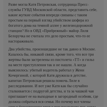
Разве могла Катя Петровская, сотрудница Пресс-
службы ГУВД Московской области, представить себе,
какие жуткие события впереди связаны с таким
простым на первый взгляд убийством шофера из
богатого дома на темной аллее у железнодорожной
станции? Но в ОВД «Прибрежный» майор Лиля
Белоручка не считала это дело простым, что-то ее
настораживало.
Два убийства, произошедшие не так давно в Москве.
Казалось бы, никакой связи, кроме того, что все три
жертвы были застрелены из пистолета «ТТ» и гильз
на месте преступления так и не нашли. А когда
выяснилось: убитый водитель работал у Жени
Кочергиной, с которой Катя дружила в детстве,
капитан Петровская решила помочь Лиле в
расследовании. И вот уже Катя как бы случайно
сталкивается с подругой детства, и та за чашкой чая
приглашает ее на выходные в загородный особняк, где
должна собраться вся семья. Но почему все члены
семьи беззастенчиво врут о том последнем дне, когда