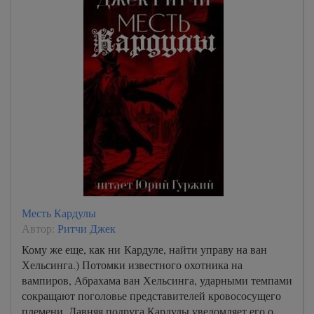
Месть Кардулы
Автор:
Ритчи Джек
Кому же еще, как ни Кардуле, найти управу на ван
Хельсинга.) Потомки известного охотника на
вампиров, Абрахама ван Хельсинга, ударными темпами
сокращают поголовье представителей кровососущего
племени. Давняя подруга Кардулы уведомляет его о