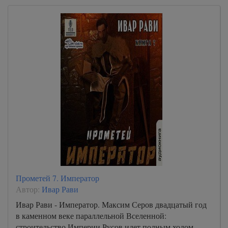
Прометей 7. Император
Автор:
Ивар Рави
Ивар Рави - Император. Максим Серов двадцатый год
в каменном веке параллельной Вселенной:
строительство Империи Русов идет полным ходом,