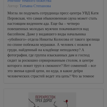
Рейтинг темного божества
Автор:
Татьяна Степанова
Могла ли подумать сотрудница пресс-центра УВД Катя
Перовская, что самая обыкновенная сауна может стать
настоящим видением ада. Еще бы – четверо
повешенных молодых мужчин покачиваются над
бассейном. Даже у видавшего виды начальника
«убойного» отдела Никиты Колосова от такого зрелища
по спине побежали мурашки. А человек с ножом в
груди, найденный на кладбище неподалеку? А
фотография, где группа изысканных дам и господ
сидит за роскошно сервированным столом, в центре
которого лежит труп в смокинге? Нет сомнений – все
это звенья одной цепи, но куда, в какие дебри
человеческих страстей ведет эта цепь? Что за темное
пламя бушует там и требует все новых и новых жертв?
Вопросы, вопросы, вопросы… А ответ, как всегда,
неожиданен и… жуток.