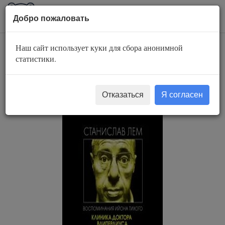
AuBook.org
Пока
Добро пожаловать
мен
Наш сайт использует куки для сбора анонимной
Клиника доктора
статистики.
Влипердиуса
Отказаться
Я согласен