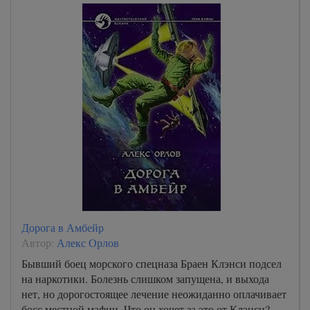
Дорога в Амбейр
Автор:
Алекс Орлов
Бывший боец морского спецназа Браен Клэнси подсел
на наркотики. Болезнь слишком запущена, и выхода
нет, но дорогостоящее лечение неожиданно оплачивает
босс местной мафии. Что он хочет за это от Клэнси?