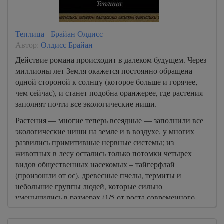
Теплица - Брайан Олдисс
Автор:
Олдисс Брайан
Действие романа происходит в далеком будущем. Через
миллионы лет Земля окажется постоянно обращена
одной стороной к солнцу (которое больше и горячее,
чем сейчас), и станет подобна оранжерее, где растения
заполнят почти все экологические ниши.
Растения — многие теперь всеядные — заполнили все
экологические ниши на земле и в воздухе, у многих
развились примитивные нервные системы; из
животных в лесу остались только потомки четырех
видов общественных насекомых – тайгерфлай
(произошли от ос), древесные пчелы, термиты и
небольшие группы людей, которые сильно
уменьшились в размерах (1/5 от роста современного
человека); все другие наземные и воздушные животные
были вытеснены растительным царством.