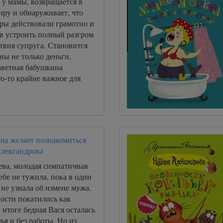
 у мамы, возвращается в
иру и обнаруживает, что
оры действовали грамотно и
ев устроить полный разгром
ствия супруга. Становится
ны не только деньги,
аветная бабушкина
то-то крайне важное для
на желает познакомиться
Александрова
ева, молодая симпатичная
бе не тужила, пока в один
не узнала об измене мужа.
ости покатились как
 итоге бедная Вася осталась
ья и без работы. Но из