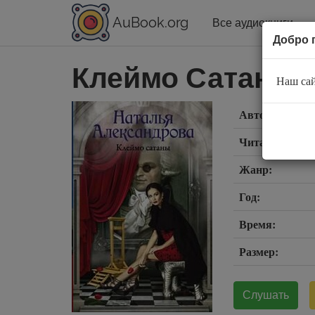
AuBook.org
Все аудиокниги
Добро 
Клеймо Сатаны
Наш сай
Автор:
Читает:
Жанр:
Год:
Время:
Размер:
Слушать