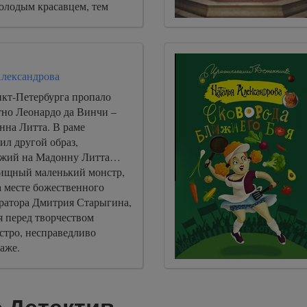
молодым красавцем, тем
 дурной пример своей
тень на всю семью.
Александрова
кт-Петербурга пропало
тно Леонардо да Винчи –
нна Литта. В раме
ил другой образ,
ожий на Мадонну Литта…
вищный маленький монстр,
 месте божественного
вратора Дмитрия Старыгина,
 перед творчеством
стро, несправедливо
аже.