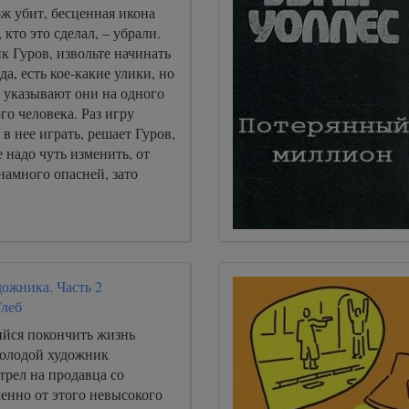
ж убит, бесценная икона
 кто это сделал, – убрали.
к Гуров, извольте начинать
да, есть кое-какие улики, но
 указывают они на одного
го человека. Раз игру
 в нее играть, решает Гуров,
е надо чуть изменить, от
 намного опасней, зато
ожника. Часть 2
Глеб
йся покончить жизнь
олодой художник
трел на продавца со
менно от этого невысокого