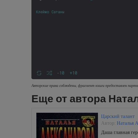
Клеймо Сатаны
-10
+10
Авторские права соблюдены, фрагмент книги предоставлен партн
Еще от автора Ната
Царский талант
Автор:
Наталья 
Даша главная ге