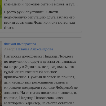
глаз-алмаз и проколов быть не может, а тут…
Просто руки опустились! Спасти
подмоченную репутацию друга взялась его
верная соратница Лола, но и она потерпела
фиаско.
Флакон императора
Автор:
Наталья Александрова
Питерская домохозяйка Надежда Лебедева
по поручению подруги детства отправилась
на встречу в Эрмитаж, не догадываясь, что
судьба опять готовит ей опасное
приключение. Нужный человек не пришел,
да и насладиться роскошными залами и
мировыми шедеврами госпоже Лебедевой не
довелось. На ее глазах похитили человека, и,
конечно, Надежда Николаевна, имея
авантюрный характер, не смогла остаться в