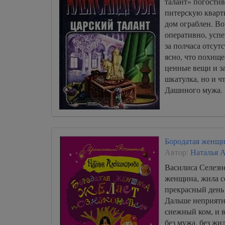
талант» погостив
питерскую кварт
дом ограблен. В
оперативно, усп
за полчаса отсут
ясно, что похище
ценные вещи и з
шкатулка, но и ч
Дашиного мужа.
Бородатая женщи
Автор:
Наталья 
Василиса Селезн
женщина, жила се
прекрасный день 
Дальше неприятн
снежный ком, и в
без мужа, без жил