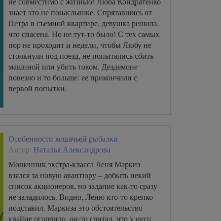
не совместимо с жизнью! Люба Кондратенко
знает это не понаслышке. Спрятавшись от
Петра в съемной квартире, девушка решила,
что спасена. Но не тут-то было! С тех самых
пор не проходит и недели, чтобы Любу не
столкнули под поезд, не попытались сбить
машиной или убить током. Дездемоне
повезло и то больше: ее прикончили с
первой попытки.
Особенности кошачьей рыбалки
Автор:
Наталья Александрова
Мошенник экстра-класса Леня Маркиз
взялся за новую авантюру – добыть некий
список акционеров, но задание как-то сразу
не заладилось. Видно, Леню кто-то крепко
подставил. Маркиза это обстоятельство
крайне огорчило, он-то считал, что у него