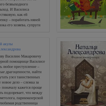
ого безвыходного
выход. И Василиса
устяковую, как ей
тенку – поработать няней
пока его хозяева, супруги
в отпуск за границу.
ой акулы
Александрова
иву Василию Макаровичу
верной помощнице Василисе
ть любое преступление –
ные драгоценности, найти
утать узел таинственных
 новое дело – слежка за
– поначалу кажется проще
ть подозревает, что между
метолога, парикмахерской
 любимая родственница