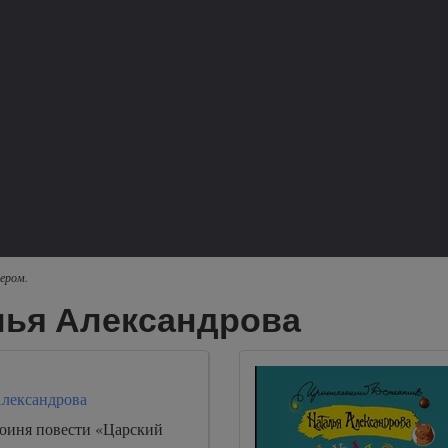
ером.
лья Александрова
Александрова
роиня повести «Царский