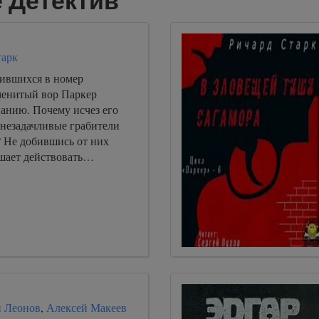
 Детектив
тарк
ившихся в номер
менитый вор Паркер
нанию. Почему исчез его
 незадачливые грабители
? Не добившись от них
ешает действовать…
 Леонов
,
Алексей Макеев