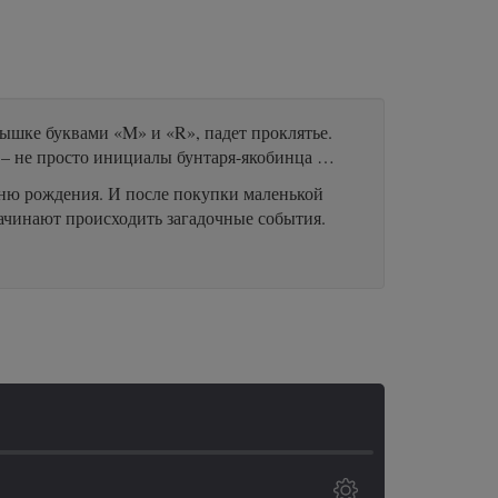
рышке буквами «M» и «R», падет проклятье.
 – не просто инициалы бунтаря-якобинца …
ню рождения. И после покупки маленькой
ачинают происходить загадочные события.