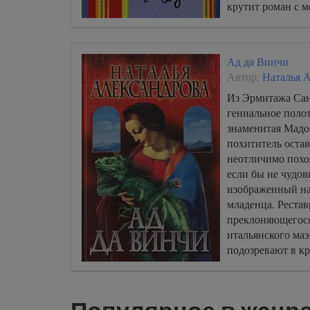
крутит роман с 
самым показывая
дочери и бросая 
Ад да Винчи
Автор:
Наталья 
Из Эрмитажа Сан
гениальное поло
знаменитая Мадо
похититель остав
неотличимо пох
если бы не чудо
изображенный на
младенца. Реста
преклоняющегося
итальянского маэ
подозревают в кр