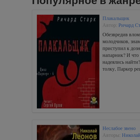
Популярное в жанре
Плакальщик
Автор:
Ричард С
Обезвредив влом
молодчиков, зна
приступил к доз
напарник? И что
надеялись найти
толку, Паркер р
Неслабое звено
Авторы:
Николай