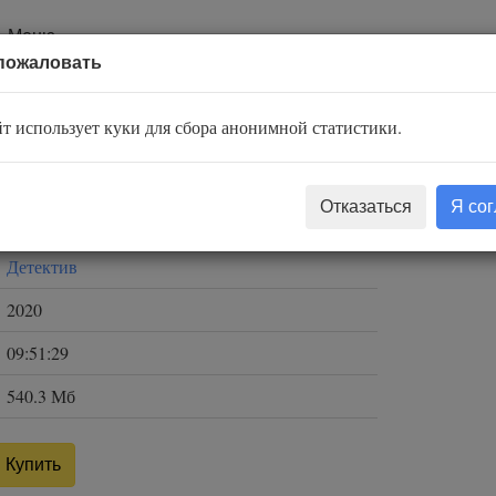
Меню
пожаловать
т использует куки для сбора анонимной статистики.
Наталья Александрова
Отказаться
Я со
Милисента
Детектив
2020
09:51:29
540.3 Мб
Купить