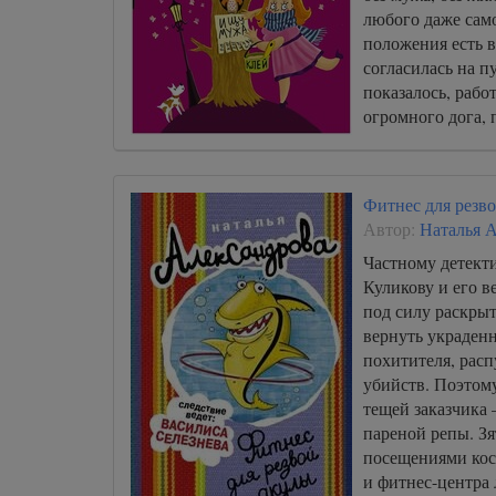
любого даже сам
положения есть 
согласилась на п
показалось, рабо
огромного дога, 
Ланские, уехали 
Фитнес для резв
Автор:
Наталья 
Частному детект
Куликову и его 
под силу раскры
вернуть украден
похитителя, расп
убийств. Поэтому
тещей заказчика 
пареной репы. Зя
посещениями кос
и фитнес-центра