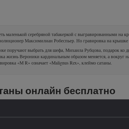
адеть маленькой серебряной табакеркой с выгравированными на к
еволюционер Максимилиан Робеспьер. Но гравировка на крышке
ке поручают выбрать для шефа, Михаила Рубцова, подарок ко д
ка жизнь Вероники кардинальным образом меняется, а вокруг н
вировка «M R» означает «Malignus Rex», клеймо сатаны.
таны онлайн бесплатно