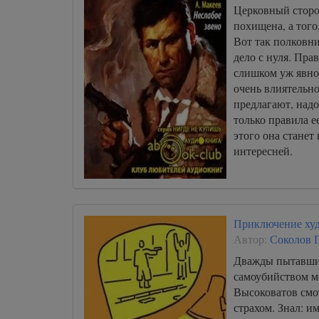
Церковный сторо
похищена, а того,
Вот так полковни
дело с нуля. Прав
слишком уж явно
очень влиятельно
предлагают, надо
только правила е
этого она станет
интересней.
Приключение худ
Автор:
Соколов 
Дважды пытавши
самоубийством м
Высоковатов смо
страхом. Знал: и