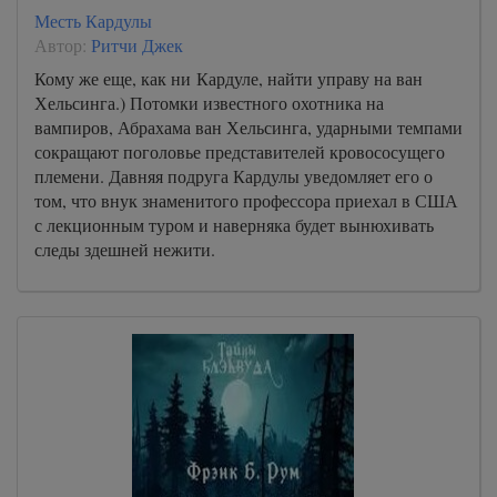
Месть Кардулы
Автор:
Ритчи Джек
Кому же еще, как ни Кардуле, найти управу на ван
Хельсинга.) Потомки известного охотника на
вампиров, Абрахама ван Хельсинга, ударными темпами
сокращают поголовье представителей кровососущего
племени. Давняя подруга Кардулы уведомляет его о
том, что внук знаменитого профессора приехал в США
с лекционным туром и наверняка будет вынюхивать
следы здешней нежити.