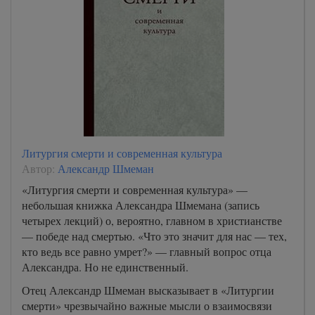
90
91
92
93
94
95
96
Литургия смерти и современная культура
Автор:
Александр Шмеман
97
«Литургия смерти и современная культура» —
98
небольшая книжка Александра Шмемана (запись
99
четырех лекций) о, вероятно, главном в христианстве
— победе над смертью. «Что это значит для нас — тех,
100
кто ведь все равно умрет?» — главный вопрос отца
101
Александра. Но не единственный.
102
Отец Александр Шмеман высказывает в «Литургии
103
смерти» чрезвычайно важные мысли о взаимосвязи