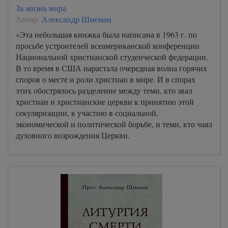
За жизнь мира
76
Автор:
Александр Шмеман
77
«Эта небольшая книжка была написана в 1963 г. по
78
просьбе устроителей всеамериканской конференции
Национальной христианской студенческой федерации.
79
В то время в США нарастала очередная волна горячих
80
споров о месте и роли христиан в мире. И в спорах
81
этих обострялось разделение между теми, кто звал
христиан и христианские церкви к принятию этой
82
секуляризации, к участию в социальной,
83
экономической и политической борьбе, и теми, кто чаял
духовного возрождения Церкви.
84
85
86
87
88
89