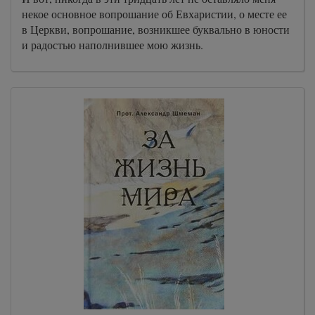
62
некое основное вопрошание об Евхаристии, о месте ее
в Церкви, вопрошание, возникшее буквально в юности
63
и радостью наполнившее мою жизнь.
64
65
66
67
68
69
70
71
72
73
74
75