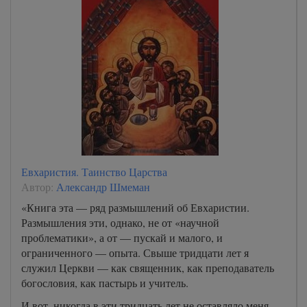
48
49
50
51
52
53
54
55
Евхаристия. Таинство Царства
Автор:
Александр Шмеман
56
«Книга эта — ряд размышлений об Евхаристии.
57
Размышления эти, однако, не от «научной
58
проблематики», а от — пускай и малого, и
ограниченного — опыта. Свыше тридцати лет я
59
служил Церкви — как священник, как преподаватель
60
богословия, как пастырь и учитель.
61
И вот, никогда в эти тридцать лет не оставляло меня