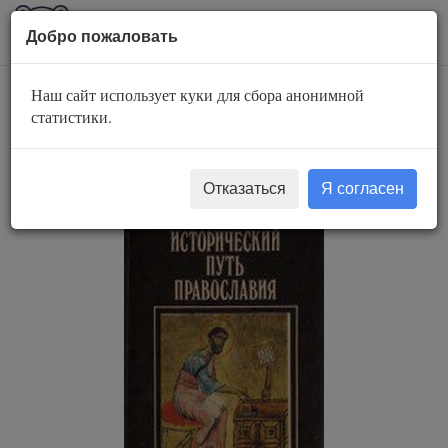
AuBook.org
Пока
Добро пожаловать
мен
Наш сайт использует куки для сбора анонимной
Исторический путь
статистики.
православия
Отказаться
Я согласен