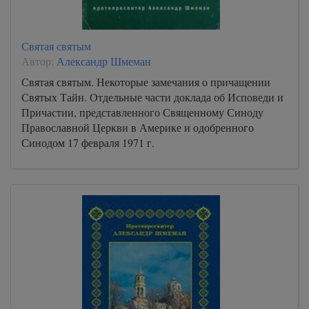
20
21
Святая святым
22
Автор:
Александр Шмеман
23
Святая святым. Некоторые замечания о причащении
Святых Тайн. Отдельные части доклада об Исповеди и
24
Причастии, представленного Священному Синоду
25
Православной Церкви в Америке и одобренного
Синодом 17 февраля 1971 г.
26
27
28
29
30
31
32
33