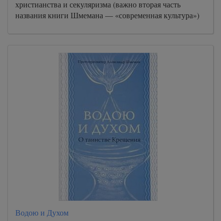
христианства и секуляризма (важно вторая часть
104
названия книги Шмемана — «современная культура»)
105
106
107
108
109
110
111
112
113
114
115
116
Водою и Духом
117