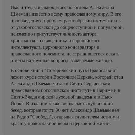
Имя и труды выдающегося богослова Александра
Шмемана известно всему православному миру. В его
произведениях, при всем разнообразии их тематики -
от узкобогословской до общедоступной и популярной,
неизменно присутствует личность автора,
христианского священника и европейского
интеллектуала, церковного консерватора и
православного полемиста, не страшившегося искать
ответы на трудные вопросы, задаваемые жизнью.
В основе книги "Исторический путь Православия"
лежит курс истории Восточной Церкви, который отец
Александр Шмеман читал в Свято-Сергиевском
православном богословском институте в Париже и в
Свято-Владимирской духовной академии в Нью-
Йорке. В издание также вошла часть публикаций
бесед, которые почти 30 лет Александр Шмеман вел
на Радио "Свобода", открывая слушателям истину и
красоту православной веры и церковной жизни.