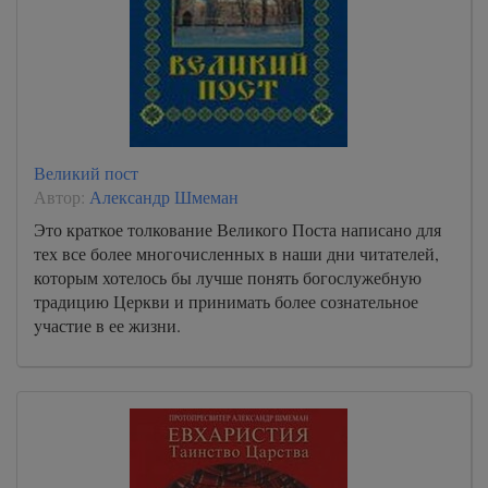
34
35
36
37
38
Великий пост
39
Автор:
Александр Шмеман
40
Это кpаткое толкование Великого Поста написано для
тех все более многочисленных в наши дни читателей,
41
котоpым хотелось бы лучше понять богослужебную
42
тpадицию Цеpкви и пpинимать более сознательное
yчастие в ее жизни.
43
44
45
46
47