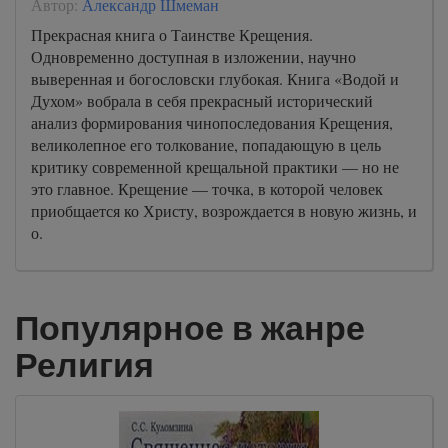
Автор:
Александр Шмеман
118
Прекрасная книга о Таинстве Крещения.
119
Одновременно доступная в изложении, научно
выверенная и богословски глубокая. Книга «Водой и
120
Духом» вобрала в себя прекрасный исторический
121
анализ формирования чинопоследования Крещения,
великолепное его толкование, попадающую в цель
122
критику современной крещальной практики — но не
123
это главное. Крещение — точка, в которой человек
приобщается ко Христу, возрождается в новую жизнь, и
о.
Популярное в жанре
Религия