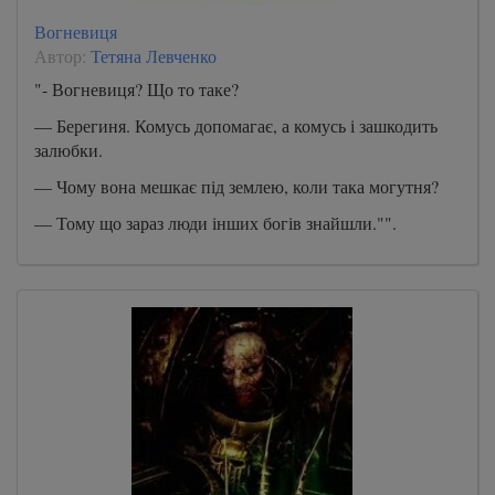
Вогневиця
Автор:
Тетяна Левченко
"- Вогневиця? Що то таке?
— Берегиня. Комусь допомагає, а комусь і зашкодить
залюбки.
— Чому вона мешкає під землею, коли така могутня?
— Тому що зараз люди інших богів знайшли."".