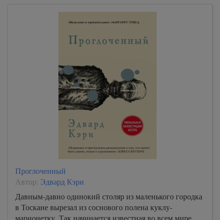
Проглоченный
Автор:
Эдвард Кэри
Давным-давно одинокий столяр из маленького городка
в Тоскане вырезал из соснового полена куклу-
марионетку. Так начинается известная во всем мире