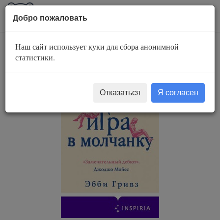
AuBook.org
Пока
Добро пожаловать
мен
Наш сайт использует куки для сбора анонимной
Игра в молчанку
статистики.
Отказаться
Я согласен