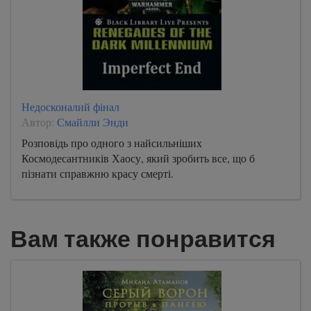
Недосконалий фінал
Автор:
Смайлли Энди
Розповідь про одного з найсильніших
Космодесантників Хаосу, який зробить все, що б
пізнати справжню красу смерті.
Вам также понравится