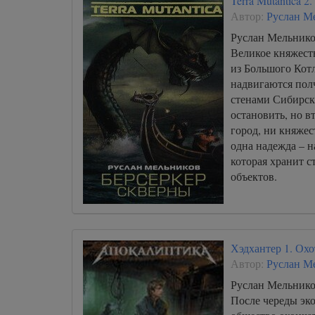
Terra Mutantica 
Автор:
Руслан М
Руслан Мельнико
Великое княжест
из Большого Котл
надвигаются пол
стенами Сибирск
остановить, но в
город, ни княжес
одна надежда – 
которая хранит 
объектов.
Хэдхантер 1. Ох
Автор:
Руслан М
Руслан Мельнико
После череды эк