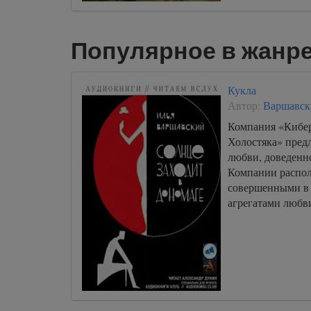
Популярное в жанр
Кукла
Автор:
Варшавск
Компания «Кибер
Холостяка» пред
любви, доведенно
Компании распо
совершенными в
агрегатами любви