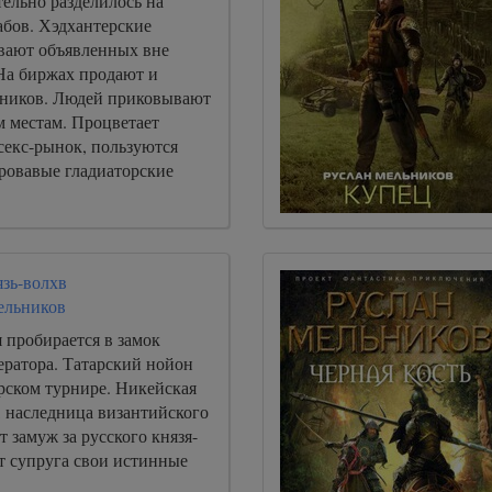
ельно разделилось на
абов. Хэдхантерские
вают объявленных вне
 На биржах продают и
ников. Людей приковывают
м местам. Процветает
секс-рынок, пользуются
ровавые гладиаторские
язь-волхв
ельников
 пробирается в замок
ератора. Татарский нойон
рском турнире. Никейская
, наследница византийского
т замуж за русского князя-
от супруга свои истинные