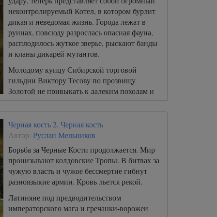
удару, теперь представляет собой огромный
неконтролируемый Котел, в котором бурлит
дикая и неведомая жизнь. Города лежат в
руинах, повсюду разрослась опасная фауна,
расплодилось жуткое зверье, рыскают банды
и кланы дикарей-мутантов.
Молодому купцу Сибирской торговой
гильдии Виктору Тесову по прозвищу
Золотой не привыкать к далеким походам и
рискованным авантюрам.
Черная кость 2. Черная кость
Автор:
Руслан Мельников
Борьба за Черные Кости продолжается. Мир
пронизывают колдовские Тропы. В битвах за
чужую власть и чужое бессмертие гибнут
разноязыкие армии. Кровь льется рекой.
Латиняне под предводительством
императорского мага и гречанки-ворожеи