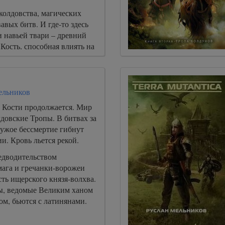
колдовства, магических
авых битв. И где-то здесь
 навьей твари – древний
 Кость, способная влиять на
осударств.
ельников
е Кости продолжается. Мир
довские Тропы. В битвах за
чужое бессмертие гибнут
и. Кровь льется рекой.
едводительством
мага и гречанки-ворожеи
ть ищерского князя-волхва.
ы, ведомые Великим ханом
ом, бьются с латинянами.