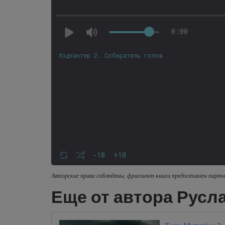
0:00
Хэдхантер 2. Собиратель голов
-10
+10
Авторские права соблюдены, фрагмент книги предоставлен партн
Еще от автора Русл