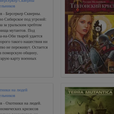
2. Берсеркер Скверны
ельников
в - Берсеркер Скверны.
во Сибирское под угрозой:
а за уральским хребтом
чища мутантов. Под
а-на-Оби тварей удается
торого такого нашествия ни
тво не переживут. Остается
на поморскую общину,
старую карту военных
отники на людей
ельников
в - Охотники на людей.
ономических кризисов