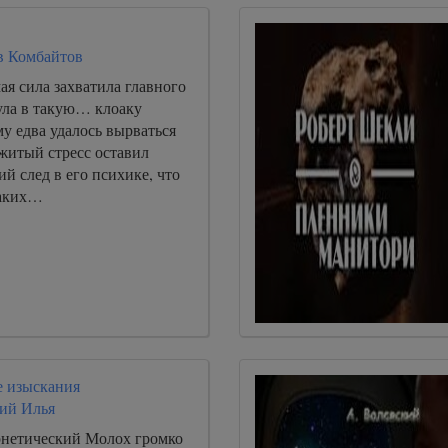
в Комбайтов
ая сила захватила главного
ула в такую… клоаку
му едва удалось вырваться
житый стресс оставил
ий след в его психике, что
каких…
 изыскания
ий Илья
нетический Молох громко