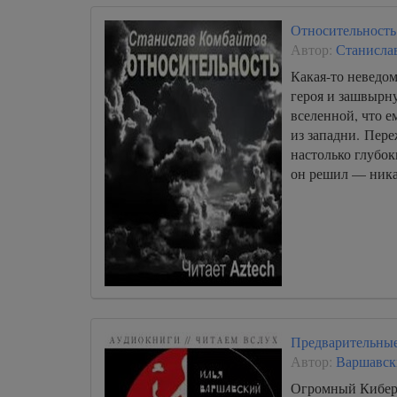
Относительность
Автор:
Станисла
Какая-то неведом
героя и зашвырн
вселенной, что е
из западни. Пере
настолько глубок
он решил — ни
Предварительные
Автор:
Варшавск
Огромный Кибер