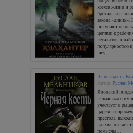
общество окончат
хозяев жизни и р
бригады отлавли
закона «диких».
покупают неволь
цепями к рабочи
легализованный 
популярностью к
шоу…
Черная кость. Кн
Автор:
Руслан М
Японский ниндзя
германского имп
участвует в рыца
царевна-ворожея
престола, выходи
волхва, но таит 
помыслы…