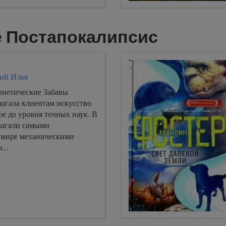
е Постапокалипсис
ий Илья
нетические Забавы
лагала клиентам искусство
е до уровня точных наук. В
лагали самыми
 мире механическими
...