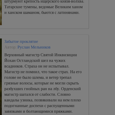
штурмуют крепость ищерского князя-волхва.
Татарские тумены, ведомые Великим ханом
и ханском шаманом, бьются с латинянами.
Забытое проклятие
Автор:
Руслан Мельников
Верховный магистр Святой Инквизиции
Йохан Остландский шел на чужих
всадников. Страха он не испытывал.
Магистр не помнил, что такое страх. На его
голове не было шлема, и ветер трепал
грязные волосы, которые не могли скрыть
разбухших гнойных ран на лбу. Орденский
магистр шатался от слабости. Словно
кандалы узника, позвякивали на нем плохо
подогнанные доспехи с распущенными
завязками и болтающимися пряжками.