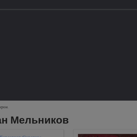
ером.
ан Мельников