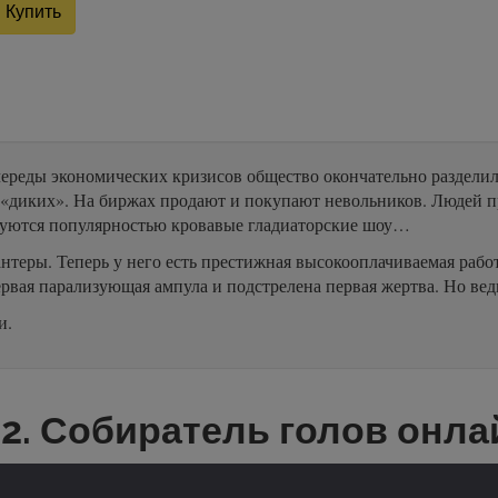
Купить
череды экономических кризисов общество окончательно разделило
 «диких». На биржах продают и покупают невольников. Людей 
зуются популярностью кровавые гладиаторские шоу…
хантеры. Теперь у него есть престижная высокооплачиваемая рабо
вая парализующая ампула и подстрелена первая жертва. Но ведь
и.
2. Собиратель голов онла