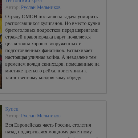
Тевтонский крест
Автор:
Руслан Мельников
Отряду ОМОН поставлена задача усмирить
распоясавшихся хулиганов. Но вместо кучки
бритоголовых подростков перед шеренгами
стражей правопорядка вдруг появляется
целая толпа хорошо вооруженных и
подготовленных фанатиков. Вспыхивает
настоящая уличная война. А невдалеке тем
временем вожди скинхэдов, помешанные на
мистике третьего рейха, приступили к
таинственному колдовскому обряду.
Купец
Автор:
Руслан Мельников
Вся Европейская часть России, столетия
назад подвергшаяся мощному ракетному