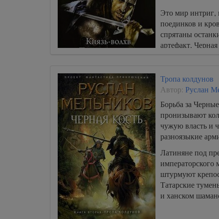
Это мир интриг, 
поединков и кров
спрятаны останки
артефакт, Черная
судьбы людей и г
Тропа колдунов
Автор:
Руслан М
Борьба за Черны
пронизывают кол
чужую власть и 
разноязыкие арми
Латиняне под пр
императорского 
штурмуют крепос
Татарские тумен
и ханском шаман