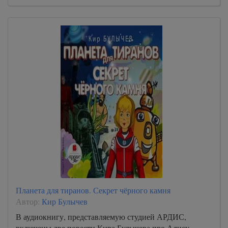
Планета для тиранов. Секрет чёрного камня
Автор:
Кир Булычев
В аудиокнигу, представляемую студией АРДИС,
включены две повести Кира Булычева про Алису