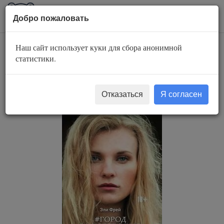
AuBook.org
Пока
Добро пожаловать
мен
Наш сайт использует куки для сбора анонимной
#Город за
статистики.
изгородью
Отказаться
Я согласен