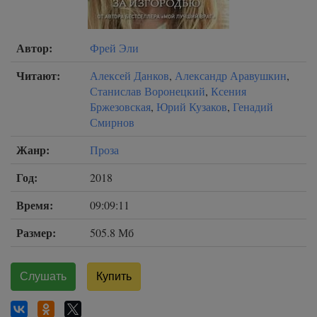
Автор:
Фрей Эли
Читают:
Алексей Данков
,
Александр Аравушкин
,
Станислав Воронецкий
,
Ксения
Бржезовская
,
Юрий Кузаков
,
Генадий
Смирнов
Жанр:
Проза
Год:
2018
Время:
09:09:11
Размер:
505.8 Мб
Слушать
Купить