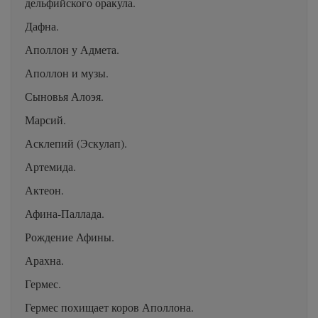
дельфийского оракула.
Дафна.
Аполлон у Адмета.
Аполлон и музы.
Сыновья Алоэя.
Марсий.
Асклепий (Эскулап).
Артемида.
Актеон.
Афина-Паллада.
Рождение Афины.
Арахна.
Гермес.
Гермес похищает коров Аполлона.