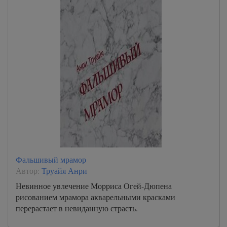
Фальшивый мрамор
Автор:
Труайя Анри
Невинное увлечение Морриса Огей-Дюпена
рисованием мрамора акварельными красками
перерастает в невиданную страсть.