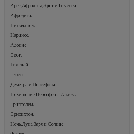
Арес,Афродита,Эрот и Гименей.
Афродита.
Пигмалион.
Нарцисс.
Адонис.
Эрот.
Гименей.
гефест.
Деметра и Персефона.
Похищение Персефоны Аидом.
Триптолем.
Эрисихтон.
Ночь,Луна,Заря и Солнце.
Фаэтон.