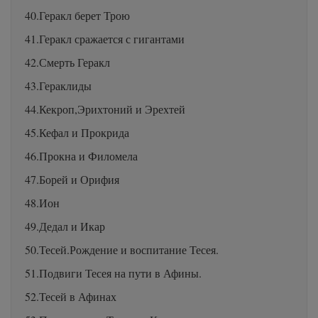
40.Геракл берет Трою
41.Геракл сражается с гигантами
42.Смерть Геракл
43.Гераклиды
44.Кекроп,Эрихтоний и Эрехтей
45.Кефал и Прокрида
46.Прокна и Филомела
47.Борей и Орифия
48.Ион
49.Дедал и Икар
50.Тесей.Рождение и воспитание Тесея.
51.Подвиги Тесея на пути в Афины.
52.Тесей в Афинах