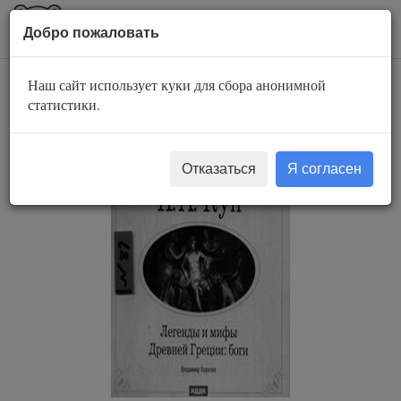
AuBook.org
Пока
Добро пожаловать
мен
Наш сайт использует куки для сбора анонимной
Герои и Боги
статистики.
Отказаться
Я согласен