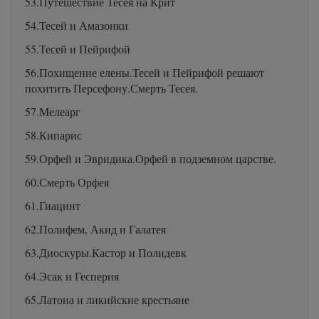
53.Путешествие Тесея на Крит
54.Тесей и Амазонки
55.Тесей и Пейрифой
56.Похищение елены.Тесей и Пейрифой решают
похитить Персефону.Смерть Тесея.
57.Мелеарг
58.Кипарис
59.Орфей и Эвридика.Орфей в подземном царстве.
60.Смерть Орфея
61.Гиацинт
62.Полифем, Акид и Галатея
63.Диоскуры.Кастор и Полидевк
64.Эсак и Гесперия
65.Латона и ликийские крестьяне