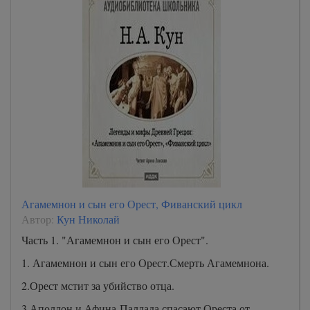
Агамемнон и сын его Орест, Фиванский цикл
Автор:
Кун Николай
Часть 1. "Агамемнон и сын его Орест".
1. Агамемнон и сын его Орест.Смерть Агамемнона.
2.Орест мстит за убийство отца.
3.Аполлон и Афина-Паллада спасают Ореста от