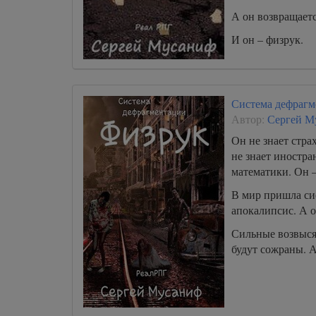
А он возвращаетс
И он – физрук.
Система дефрагм
Автор:
Сергей М
Он не знает стра
не знает иностр
математики. Он –
В мир пришла сис
апокалипсис. А о
Сильные возвысят
будут сожраны. А