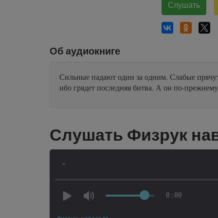
Слушать
Об аудиокниге
Сильные падают один за одним. Слабые прячутс
ибо грядет последняя битва. А он по-прежнем
Слушать Физрук нав
-
0:00
Физрук навсегда