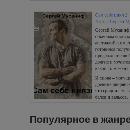
Сам себе цикл 2.
Автор:
Сергей М
Сергей Мусаниф -
обычным японс
австралийским с
готовился получи
предложение люб
долгие и мучител
какой-то момент 
И снова – могущ
древние дворянс
что сродни с маг
балов и вальсов.
Популярное в жанре