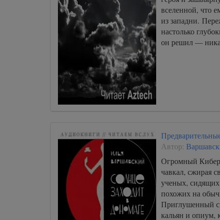
вселенной, что е
из западни. Пере
настолько глубок
он решил — ни
Предварительные
Автор:
Варшавск
Огромный Кибер
чавкал, сжирая 
ученых, сидящих 
похожих на обыч
Приглушенный св
кальян и опиум, 