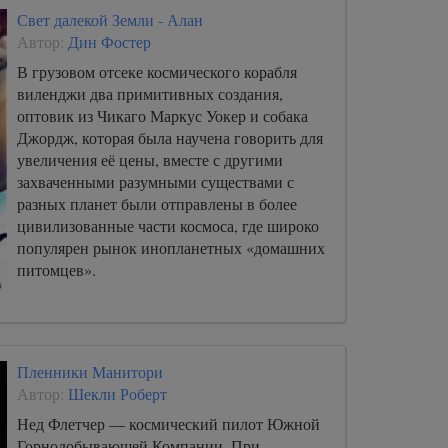
Свет далекой Земли - Алан
Автор:
Дин Фостер
В грузовом отсеке космического корабля
виленджи два примитивных создания,
оптовик из Чикаго Маркус Уокер и собака
Джордж, которая была научена говорить для
увеличения её цены, вместе с другими
захваченными разумными существами с
разных планет были отправлены в более
цивилизованные части космоса, где широко
популярен рынок инопланетных «домашних
питомцев».
Пленники Манитори
Автор:
Шекли Роберт
Нед Флетчер — космический пилот Южной
Горнодобывающей Компании. При