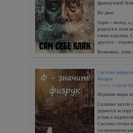
французской бу
Их двое.
Один – молод, а 
родился в этом м
очень издалека. О
другого – отцовс
Возможно, этим 
весь мир.
А возможно, и не
Система дефрагм
Физрук
Автор:
Сергей М
Игровые миры ш
Сильные засели 
держатся за пору
углам и надеются
Система готова п
гастрономически