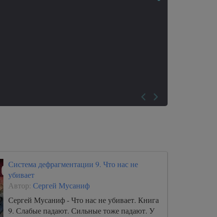
Система дефрагментации 9. Что нас не
убивает
Автор:
Сергей Мусаниф
Сергей Мусаниф - Что нас не убивает. Книга
9. Слабые падают. Сильные тоже падают. У