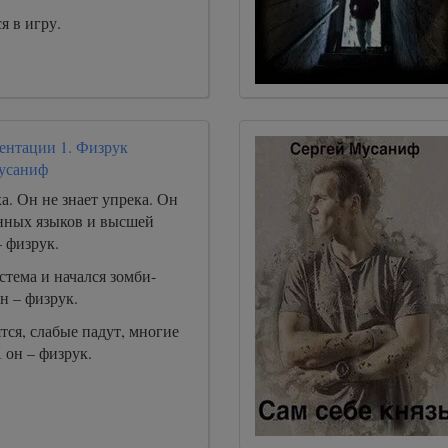
я в игру.
ентации 1. Физрук
усаниф
ха. Он не знает упрека. Он
анных языков и высшей
 физрук.
тема и начался зомби-
н – физрук.
ся, слабые падут, многие
 он – физрук.