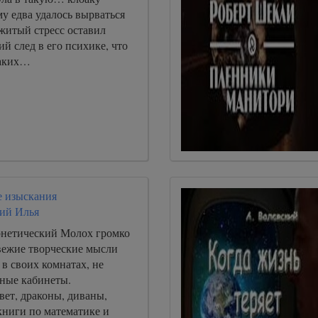
му едва удалось вырваться
житый стресс оставил
ий след в его психике, что
каких…
 изыскания
ий Илья
нетический Молох громко
свежие творческие мысли
в своих комнатах, не
ные кабинеты.
ет, драконы, диваны,
книги по математике и