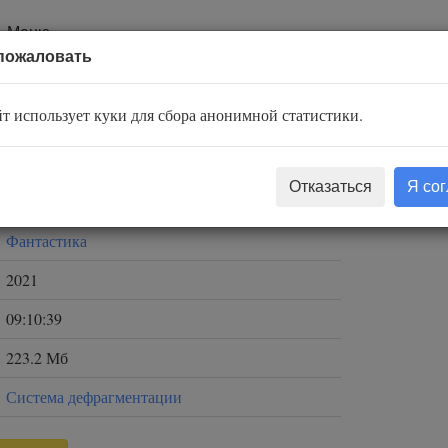
Меню
пожаловать
т использует куки для сбора анонимной статистики.
Сергей Мусаниф
Отказаться
Я со
TED
Фантастика
2021
09:10:39
223.2 Мб
Система дефрагментации