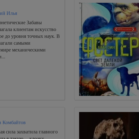
ий Илья
нетические Забавы
лагала клиентам искусство
е до уровня точных наук. В
лагали самыми
 мире механическими
...
в Комбайтов
ая сила захватила главного
ула в такую… клоаку