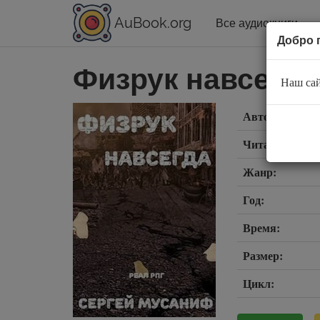
AuBook.org
Все аудиокниги
Добро 
Физрук навсегда
Наш сай
Автор:
Читает:
Жанр:
Год:
Время:
Размер:
Цикл: