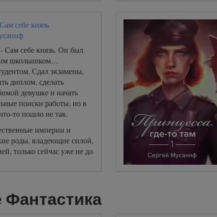
 Сам себе князь
усаниф
 Сам себе князь. Он был
ким школьником…
тудентом. Сдал экзамены,
ть диплом, сделать
имой девушке и начать
ьные поиски работы, но в
что-то пошло не так.
ественные империи и
кие роды, владеющие силой,
ией, только сейчас уже не до
 Фантастика