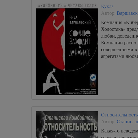
Кукла
Автор:
Варшавск
Компания «Кибер
Холостяка» пред
любви, доведенно
Компании распо
совершенными в
агрегатами любви
Относительность
Автор:
Станисла
Какая-то неведом
героя и зашвырн