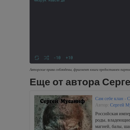
-10
+10
Авторские права соблюдены, фрагмент книги предоставлен партн
Еще от автора Серг
Сам себе клан -
Автор:
Сергей М
Российская импе
роды, владеющие 
магией, балы, ша