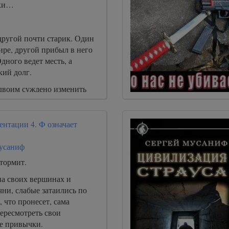
лки…
другой почти старик. Один
ире, другой прибыл в него
дного ведет месть, а
кий долг.
двоим суждено изменить
т.
ентации 4. Ф означает
усаниф
тормит.
на своих вершинах и
чни, слабые затаились по
, что пронесет, сама
ересмотреть свои
е привычки.