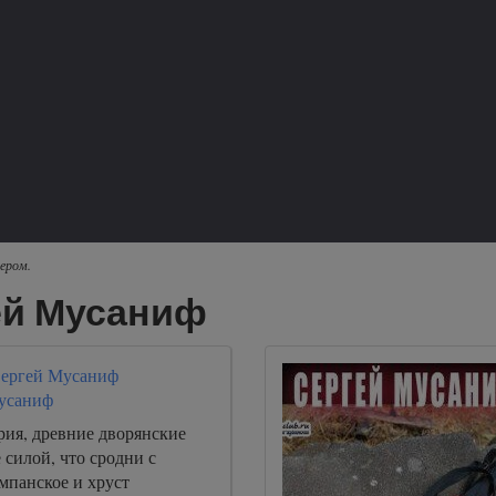
ером.
ей Мусаниф
 Сергей Мусаниф
усаниф
рия, древние дворянские
силой, что сродни с
мпанское и хруст