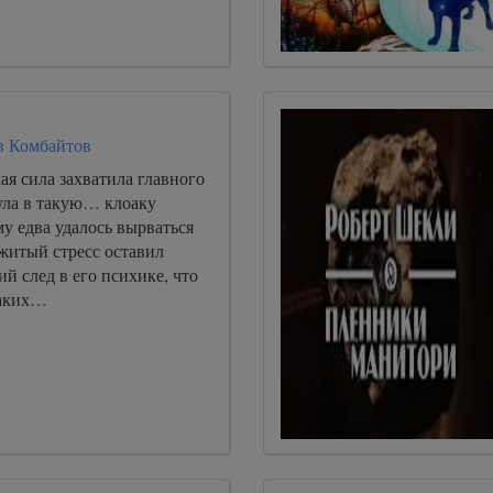
в Комбайтов
ая сила захватила главного
ула в такую… клоаку
му едва удалось вырваться
житый стресс оставил
ий след в его психике, что
каких…