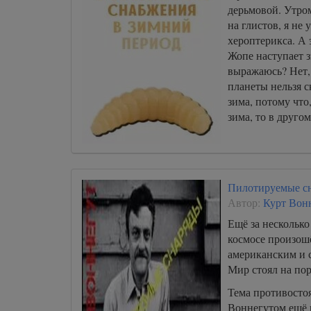
дерьмовой. Утро
на глистов, я не 
хероптерикса. А 
Жопе наступает з
выражаюсь? Нет,
планеты нельзя с
зима, потому что
зима, то в другом
Пилотируемые с
Автор:
Курт Вон
Ещё за несколько
космосе произо
американским и 
Мир стоял на по
Тема противостоя
Воннегутом ешё 