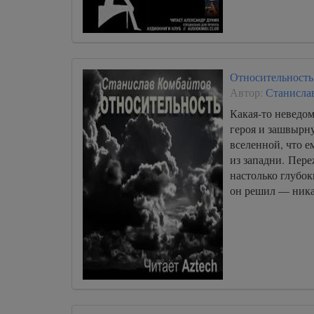
Относительность
Автор:
Станисла
Какая-то неведом
героя и зашвырн
вселенной, что е
из западни. Пере
настолько глубок
он решил — ни