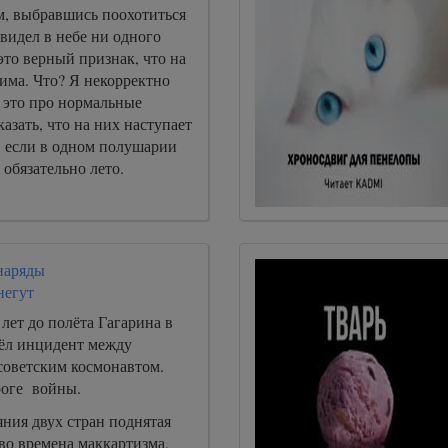
м, выбравшись поохотиться
увидел в небе ни одного
это верный признак, что на
има. Что? Я некорректно
 это про нормальные
казать, что на них наступает
, если в одном полушарии
 обязательно лето.
наряды
негут
 лет до полёта Гагарина в
шёл инцидент между
советским космонавтом.
роге войны.
ния двух стран поднятая
во времена маккартизма,