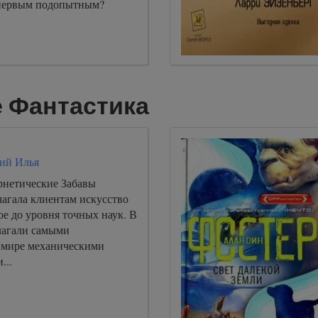
 первым подопытным?
 Фантастика
ий Илья
нетические Забавы
лагала клиентам искусство
е до уровня точных наук. В
лагали самыми
 мире механическими
...