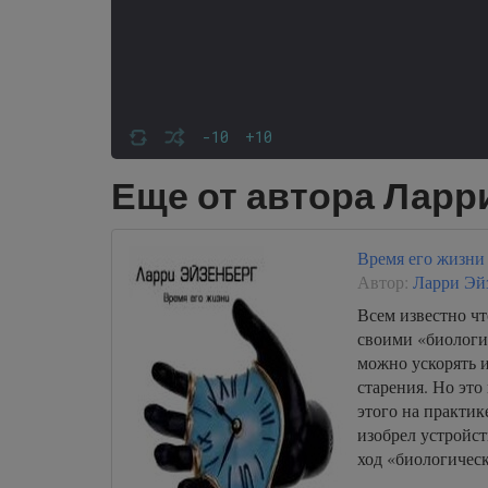
-10
+10
Еще от автора Ларр
Время его жизни
Автор:
Ларри Эй
Всем известно чт
своими «биологи
можно ускорять и
старения. Но это 
этого на практик
изобрел устройс
ход «биологичес