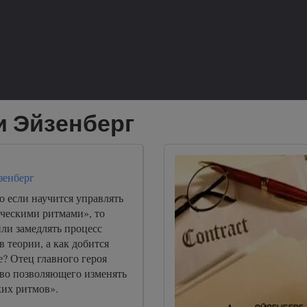
и Эйзенберг
зенберг
о если научится управлять
ческими ритмами», то
ли замедлять процесс
в теории, а как добится
е? Отец главного героя
тво позволяющего изменять
ких ритмов».