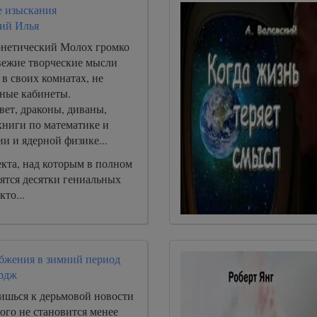
 изыскания
ий Илья
нетический Молох громко
свежие творческие мысли
в своих комнатах, не
ные кабинеты.
ет, драконы, диваны,
книги по математике и
и и ядерной физике...
кта, над которым в полном
ятся десятки гениальных
кто...
бжения в зимний период
рдж
вишься к дерьмовой новости
того не становится менее