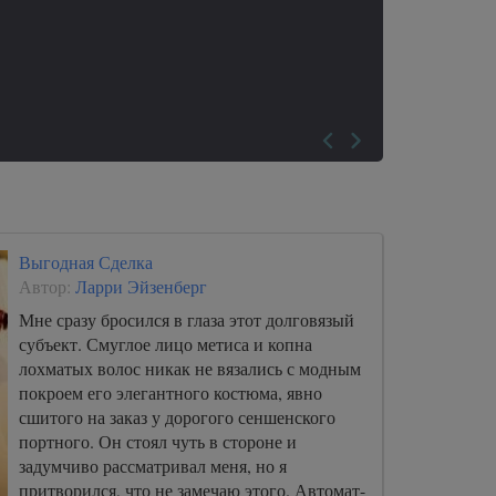
Выгодная Сделка
Автор:
Ларри Эйзенберг
Мне сразу бросился в глаза этот долговязый
субъект. Смуглое лицо метиса и копна
лохматых волос никак не вязались с модным
покроем его элегантного костюма, явно
сшитого на заказ у дорогого сеншенского
портного. Он стоял чуть в стороне и
задумчиво рассматривал меня, но я
притворился, что не замечаю этого. Автомат-