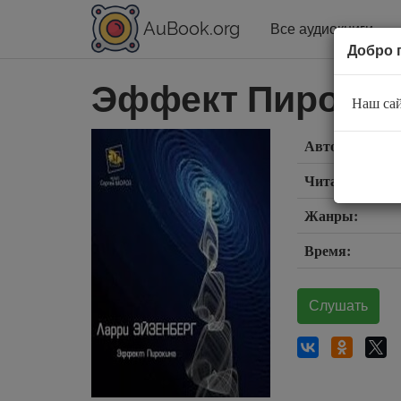
AuBook.org
Все аудиокниги
Добро 
Эффект Пироки
Наш сай
Автор:
Читает:
Жанры:
Время:
Слушать