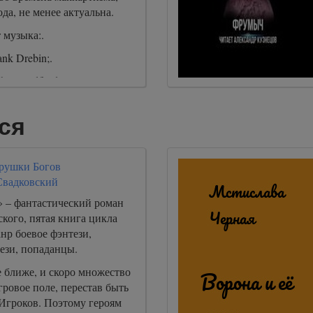
ода, не менее актуальна.
 музыка:.
k Drebin;.
ris Hadfield.
ся
грушки Богов
Свадковский
 – фантастический роман
кого, пятая книга цикла
нр боевое фэнтези,
ези, попаданцы.
 ближе, и скоро множество
ровое поле, перестав быть
Игроков. Поэтому героям