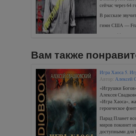
сейчас через 64 г
В рассказе звучит
гимн США — Fran
Space Oddity — Ch
Вам также понравит
Игра Хаоса 5. И
Автор:
Алексей 
«Игрушки Богов»
Алексея Свадковс
«Игра Хаоса», жа
героическое фэнт
Парад Планет все
миров покинет иг
доступными для 