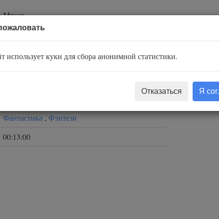
Меню
пожаловать
на
т использует куки для сбора анонимной статистики.
Ларри Эйзенберг
Отказаться
Я со
Мороз Сергей
Фантастика
,
Фэнтези
00:13:00