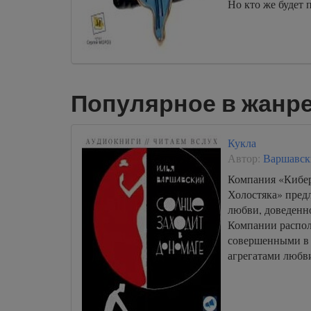
Но кто же будет
Популярное в жанре
Кукла
Автор:
Варшавск
Компания «Кибер
Холостяка» пред
любви, доведенно
Компании распо
совершенными в
агрегатами любви