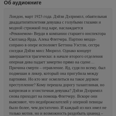
Об аудиокниге
Лондон, март 1923 года. Дэйзи Дэлримпл, обаятельная
двадцатипятилетняя девушка с голубыми глазами и
модной стрижкой под каре, наслаждается
«Реквиемом» Верди в компании старшего инспектора
Скотланд-Ярда, Алека Флетчера. Партию меццо-
сопрано в опере исполняет Беттина Уэстли, сестра
соседки Дэйзи мисс Мюриэл. Однако концерт
завершается трагически: в начале второго отделения
оперная дива падает замертво прямо на сцене…
Причина смерти – отравление. Яд, судя по всему, был
подмешан в ликер, который она пригубила между
партиями. Но кто мог осмелиться на такое дерзкое
преступление? Кому перешла дорогу талантливая, но
капризная и эгоистичная девушка? Дэйзи Дэлримпл
снова приходит на помощь Флетчеру. Вскоре они
выясняют, что недоброжелателей у оперной певицы
было более, чем достаточно. И каждый из них имел не
только мотив, но и возможность раздобыть цианид –