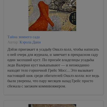
17
18
19
20
21
Тайна зимнего сада
22
Автор:
Кэрола Данн
Дэйзи приезжает в усадьбу Окклз-холл, чтобы написать
о ней очерк для журнала, и замечает в прекрасном саду
один засохший куст. По просьбе владелицы усадьбы
леди Валерии куст выкапывают — и неожиданно
находят тело горничной Грейс Мосс... Это вызывает
настоящий шок среди обитателей Окклз-холла: все ведь
были уверены, что пару месяцев назад Грейс просто
сбежала с заезжим коммивояжером.