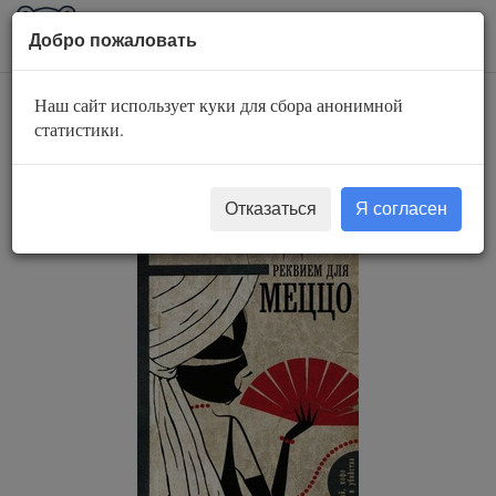
AuBook.org
Пока
Добро пожаловать
мен
Наш сайт использует куки для сбора анонимной
Дэйзи Дэлримпл.
статистики.
Реквием для меццо
Отказаться
Я согласен