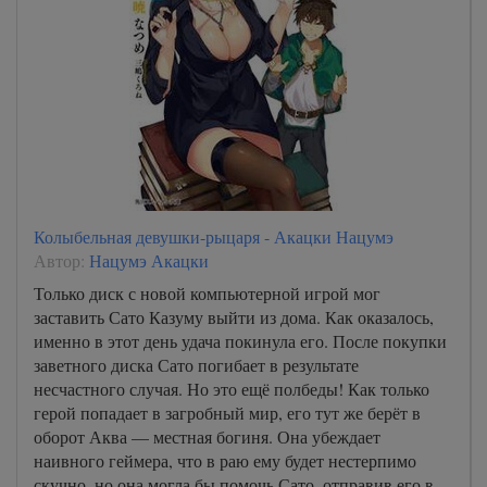
Колыбельная девушки-рыцаря - Акацки Нацумэ
Автор:
Нацумэ Акацки
Только диск с новой компьютерной игрой мог
заставить Сато Казуму выйти из дома. Как оказалось,
именно в этот день удача покинула его. После покупки
заветного диска Сато погибает в результате
несчастного случая. Но это ещё полбеды! Как только
герой попадает в загробный мир, его тут же берёт в
оборот Аква — местная богиня. Она убеждает
наивного геймера, что в раю ему будет нестерпимо
скучно, но она могла бы помочь Сато, отправив его в