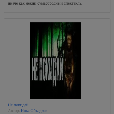
иначе как некий сумасбродный спектакль.
Не покидай
Автор:
Илья Объедков