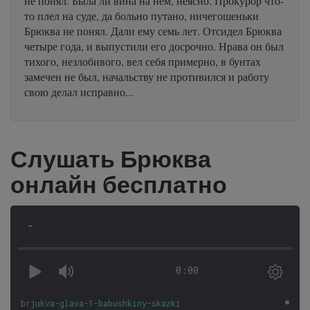
не понял. Была ли вина на нем, неясно. Прокурор что-
то плел на суде, да больно путано, ничегошеньки
Брюква не понял. Дали ему семь лет. Отсидел Брюква
четыре года, и выпустили его досрочно. Нрава он был
тихого, незлобивого, вел себя примерно, в бунтах
замечен не был, начальству не противился и работу
свою делал исправно...
Слушать Брюква
онлайн бесплатно
-
0:00
brjukva-glava-1-babushkiny-skazki