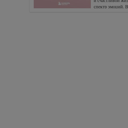
и счастливой жи
спектр эмоций. В
авторскую систем
поможет вам нако
засиять в полную