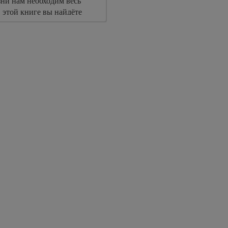
зни нам необходим весь
 этой книге вы найдёте
у практик, которая
нец "отпустить" себя и
 мощь.