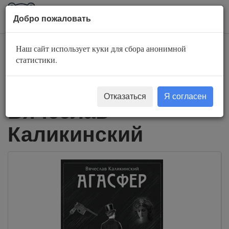
AuBook.org
Пока
Добро пожаловать
мен
Наш сайт использует куки для сбора анонимной
Слушать
статистики.
аудиокниги
Отказаться
Я согласен
Вячеслав
Каликинский