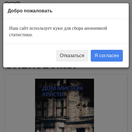
AuBook.org
Пока
Добро пожаловать
мен
Наш сайт использует куки для сбора анонимной
Слушать
статистики.
аудиокниги Влада
Отказаться
Я согласен
Ольховская