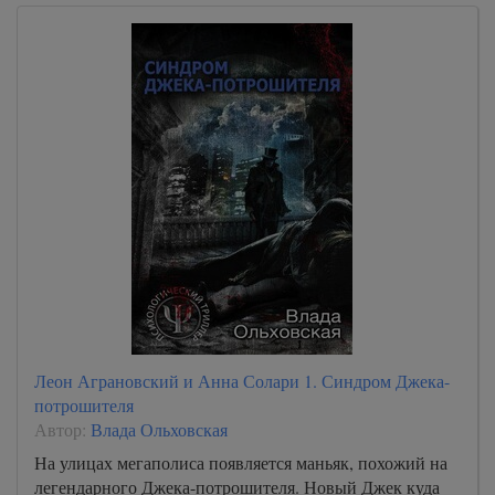
Леон Аграновский и Анна Солари 1. Синдром Джека-
потрошителя
Автор:
Влада Ольховская
На улицах мегаполиса появляется маньяк, похожий на
легендарного Джека-потрошителя. Новый Джек куда