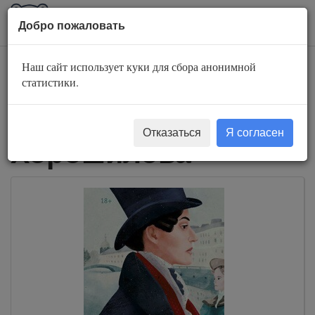
AuBook.org
Пока
Добро пожаловать
мен
Наш сайт использует куки для сбора анонимной
Слушать
статистики.
аудиокниги Ольга
Отказаться
Я согласен
Хорошилова