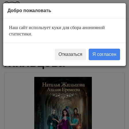
AuBook.org
Пока
Добро пожаловать
мен
Наш сайт использует куки для сбора анонимной
Слушать
статистики.
аудиокниги Наталья
Отказаться
Я согласен
Жильцова