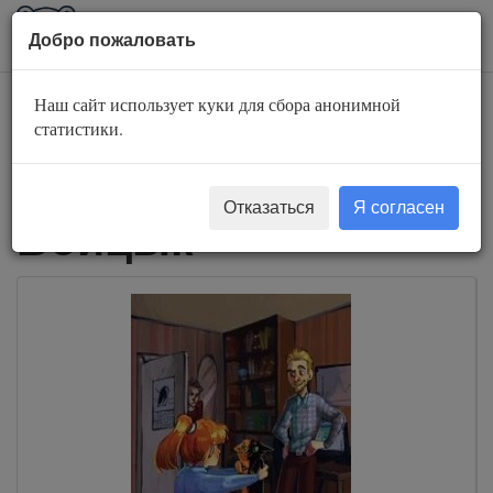
AuBook.org
Пока
Добро пожаловать
мен
Наш сайт использует куки для сбора анонимной
Слушать
статистики.
аудиокниги Наталья
Отказаться
Я согласен
Войцык