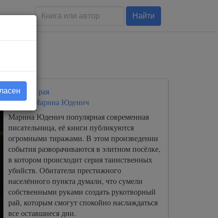
Найти
Исчадие рая
гласен
Автор:
Марина Юденич
Марина Юденич популярная современная
писательница, её книги публикуются
огромными тиражами. В этом произведении
события разворачиваются в элитном посёлке,
в котором происходит серия таинственных
убийств. Обитатели престижного
населённого пункта думали, что сумели
собственными руками создать рукотворный
рай, которым смогут спокойно наслаждаться
все оставшиеся дни.