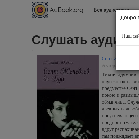
AuBook.org
Все аудиокниги
Добро 
Слушать аудиок
Наш сай
Сент-Женевьев-д
Автор:
Марина 
Тихие задумчивы
«русского» клад
предместье Сент
покою и размышл
обманчива. Случа
древних надгроб
преуспевающего 
предпринимателя
вдруг распахивае
там поджидает ег