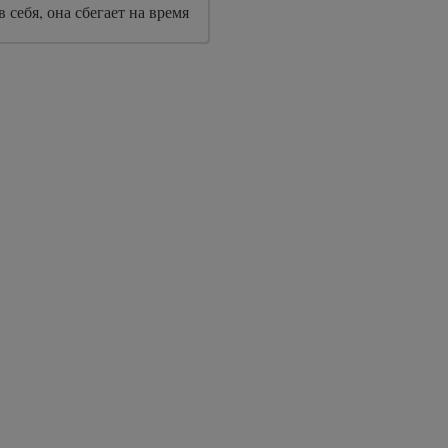
 себя, она сбегает на время
ни в тихий, уютный уголок
.